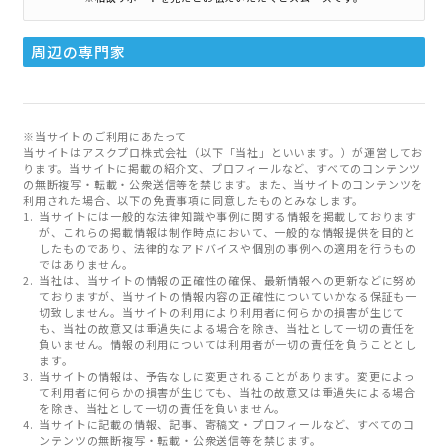
周辺の専門家
※当サイトのご利用にあたって
当サイトはアスクプロ株式会社（以下「当社」といいます。）が運営してお
ります。当サイトに掲載の紹介文、プロフィールなど、すべてのコンテンツ
の無断複写・転載・公衆送信等を禁じます。また、当サイトのコンテンツを
利用された場合、以下の免責事項に同意したものとみなします。
当サイトには一般的な法律知識や事例に関する情報を掲載しております
が、これらの掲載情報は制作時点において、一般的な情報提供を目的と
したものであり、法律的なアドバイスや個別の事例への適用を行うもの
ではありません。
当社は、当サイトの情報の正確性の確保、最新情報への更新などに努め
ておりますが、当サイトの情報内容の正確性についていかなる保証も一
切致しません。当サイトの利用により利用者に何らかの損害が生じて
も、当社の故意又は重過失による場合を除き、当社として一切の責任を
負いません。情報の利用については利用者が一切の責任を負うこととし
ます。
当サイトの情報は、予告なしに変更されることがあります。変更によっ
て利用者に何らかの損害が生じても、当社の故意又は重過失による場合
を除き、当社として一切の責任を負いません。
当サイトに記載の情報、記事、寄稿文・プロフィールなど、すべてのコ
ンテンツの無断複写・転載・公衆送信等を禁じます。