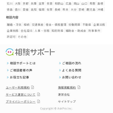
石川
大阪
京都
兵庫
滋賀
奈良
和歌山
広島
岡山
山口
鳥取
島根
徳島
香川
愛媛
高知
福岡
佐賀
長崎
熊本
大分
宮崎
鹿児島
沖縄
相談内容
離婚・浮気
相続
交通事故
借金・債務整理
労働問題
不動産
企業法務
企業税務
会社設立
人事・労務
知的財産
補助金・助成金
刑事事件
許認可
その他
相談サポートとは
ご相談の流れ
ご相談者様の声
よくある質問
お役立ち記事
お問い合わせ
ユーザー利用規約
情報掲載規約
サービス運営について
運営会社
プライバシーポリシー
サイトマップ
Copyright © AskPro.Inc.