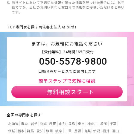
当サイトにおいて不適切な情報や誤った情報を見つけた場合には、お手
数ですが、当社のお問い合わせ窓口まで情報をご提供いただけると幸い
です。
TOP
専門家を探す
司法書士法人As birds
まずは、お気軽にお電話ください
【受付無料】24時間365日受付
050-5578-9800
自動音声サービスでご案内します
簡単ステップで気軽に相談
無料相談スタート
全国の専門家を探す
北海道
青森
岩手
宮城
秋田
山形
福島
東京
神奈川
埼玉
千葉
茨城
栃木
群馬
愛知
静岡
岐阜
三重
長野
山梨
新潟
福井
富山