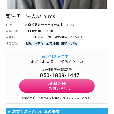
司法書士法人As birds
東京都武蔵野市吉祥寺本町3-8-20
住所
平日 09:30～18:30
営業時間
土 ／ 日 ／ 祝（休日対応可能・要予約）
定休日
注力分野
相続
不動産
企業法務
離婚・浮気
電話相談受付中！
まずはお気軽にご相談ください
この事務所の電話番号
050-1809-1447
24時間受付中
お問い合わせ
※相談サポートを見たとお伝えいただくとスムーズです。
司法書士法人As birds
の概要