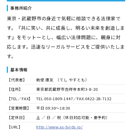
事務所紹介
東京・武蔵野市の身近で気軽に相談できる法律家で
す。『共に笑い、共に成長し、明るい未来を創造しま
す』をモットーとし、幅広い法律問題に、親身に対
応します。迅速なリーガルサービスをご提供いたしま
す。
基本情報
【代表者】
勅使 康友
（
てし やすとも
）
【住所】
東京都武蔵野市吉祥寺本町3-8-20
【TEL／FAX】
TEL.
050-1809-1447
／FAX.
0422-28-7132
【営業時間】
平日 09:30～18:30
【定休日】
土 ／ 日 ／ 祝（休日対応可能・要予約）
【URL】
http://www.as-birds.jp/