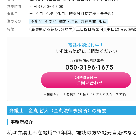
平日 09:00～17:00
営業時間
土 ／ 日 ／ 祝（休日、時間外対応可能・要予約）
定休日
注力分野
不動産
その他
離婚・浮気
交通事故
相続
特徴
最寄駅から徒歩5分以内
土日祝日相談可
平日19時以降相
電話相談受付中！
まずはお気軽にご相談ください
この事務所の電話番号
050-3196-1675
24時間受付中
お問い合わせ
※相談サポートを見たとお伝えいただくとスムーズです。
弁護士 金丸 哲大（金丸法律事務所）
の概要
事務所紹介
私は弁護士不在地域で3年間、地域の方や地元自治体な