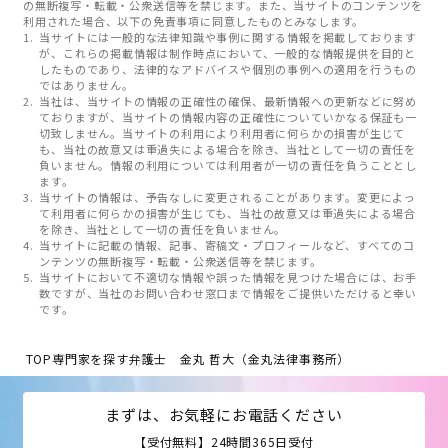
の無断複写・転載・公衆送信等を禁じます。また、当サイトのコンテンツを
利用された場合、以下の免責事項に同意したものとみなします。
当サイトには一般的な法律知識や事例に関する情報を掲載しております
が、これらの掲載情報は制作時点において、一般的な情報提供を目的と
したものであり、法律的なアドバイスや個別の事例への適用を行うもの
ではありません。
当社は、当サイトの情報の正確性の確保、最新情報への更新などに努め
ておりますが、当サイトの情報内容の正確性についていかなる保証も一
切致しません。当サイトの利用により利用者に何らかの損害が生じて
も、当社の故意又は重過失による場合を除き、当社として一切の責任を
負いません。情報の利用については利用者が一切の責任を負うこととし
ます。
当サイトの情報は、予告なしに変更されることがあります。変更によっ
て利用者に何らかの損害が生じても、当社の故意又は重過失による場合
を除き、当社として一切の責任を負いません。
当サイトに記載の情報、記事、寄稿文・プロフィールなど、すべてのコ
ンテンツの無断複写・転載・公衆送信等を禁じます。
当サイトにおいて不適切な情報や誤った情報を見つけた場合には、お手
数ですが、当社のお問い合わせ窓口まで情報をご提供いただけると幸い
です。
TOP
専門家を探す
弁護士 金丸 哲大（金丸法律事務所）
まずは、お気軽にお電話ください
【受付無料】24時間365日受付