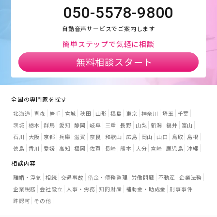
050-5578-9800
自動音声サービスでご案内します
簡単ステップで気軽に相談
無料相談スタート
全国の専門家を探す
北海道
青森
岩手
宮城
秋田
山形
福島
東京
神奈川
埼玉
千葉
茨城
栃木
群馬
愛知
静岡
岐阜
三重
長野
山梨
新潟
福井
富山
石川
大阪
京都
兵庫
滋賀
奈良
和歌山
広島
岡山
山口
鳥取
島根
徳島
香川
愛媛
高知
福岡
佐賀
長崎
熊本
大分
宮崎
鹿児島
沖縄
相談内容
離婚・浮気
相続
交通事故
借金・債務整理
労働問題
不動産
企業法務
企業税務
会社設立
人事・労務
知的財産
補助金・助成金
刑事事件
許認可
その他