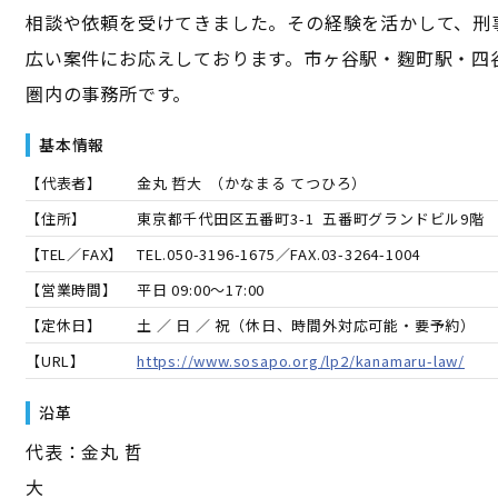
相談や依頼を受けてきました。その経験を活かして、刑
広い案件にお応えしております。市ヶ谷駅・麴町駅・四
圏内の事務所です。
基本情報
【代表者】
金丸 哲大
（
かなまる てつひろ
）
【住所】
東京都千代田区五番町3-1 五番町グランドビル9階
【TEL／FAX】
TEL.
050-3196-1675
／FAX.
03-3264-1004
【営業時間】
平日 09:00～17:00
【定休日】
土 ／ 日 ／ 祝（休日、時間外対応可能・要予約）
【URL】
https://www.sosapo.org/lp2/kanamaru-law/
沿革
代表：金丸 哲