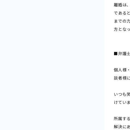
離婚は
である
までの
方とな
■弁護士
個人様
談者様
いつも
けてい
所属す
解決に