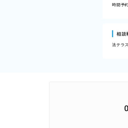
時間予
相談
法テラ