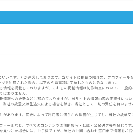
といいます。）が運営しております。当サイトに掲載の紹介文、プロフィール
ンツを利用された場合、以下の免責事項に同意したものとみなします。
る情報を掲載しておりますが、これらの掲載情報は制作時点において、一般的
ではありません。
新情報への更新などに努めておりますが、当サイトの情報内容の正確性につい
、当社の故意又は重過失による場合を除き、当社として一切の責任を負いませ
とがあります。変更によって利用者に何らかの損害が生じても、当社の故意又
フィールなど、すべてのコンテンツの無断複写・転載・公衆送信等を禁じます
を見つけた場合には、お手数ですが、当社のお問い合わせ窓口まで情報をご提