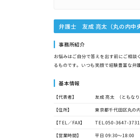
弁護士 友成 亮太（丸の内中
事務所紹介
お悩みはご自分で答えを出す前にご相談
るものです。いつも笑顔で経験豊富な弁
基本情報
【代表者】
友成 亮太
（
ともなり
【住所】
東京都千代田区丸の内3
【TEL／FAX】
TEL.
050-3647-3731
【営業時間】
平日 09:30～18:00