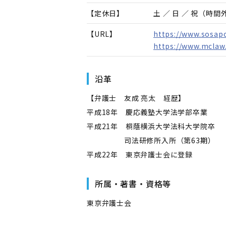
【定休日】
土 ／ 日 ／ 祝（時
【URL】
https://www.sosap
https://www.mclaw.
沿革
【弁護士 友成 亮太 経歴】
平成18年 慶応義塾大学法学部卒業
平成21年 桐蔭横浜大学法科大学院卒
司法研修所入所（第63期）
平成22年 東京弁護士会に登録
所属・著書・資格等
東京弁護士会