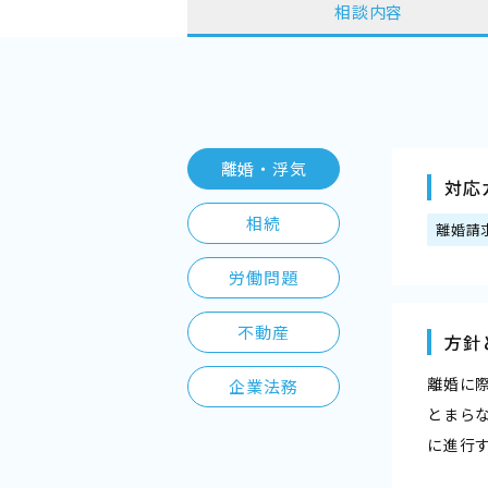
相談内容
離婚・浮気
対応
相続
離婚請
労働問題
不動産
方針
離婚に
企業法務
とまら
に進行