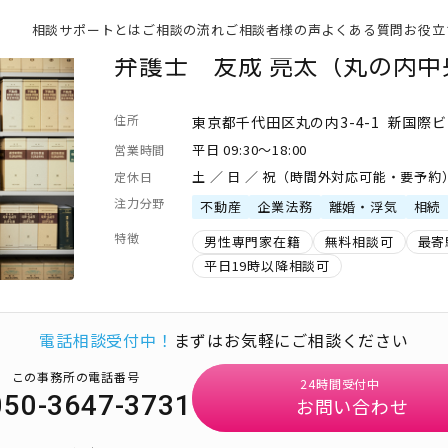
相談サポートとは
ご相談の流れ
ご相談者様の声
よくある質問
お役立
弁護士 友成 亮太（丸の内
住所
東京都千代田区丸の内3-4-1 新国際ビ
平日 09:30～18:00
営業時間
土 ／ 日 ／ 祝（時間外対応可能・要予約
定休日
注力分野
不動産
企業法務
離婚・浮気
相続
特徴
男性専門家在籍
無料相談可
最寄
平日19時以降相談可
電話相談受付中！
まずはお気軽にご相談ください
この事務所の電話番号
24時間受付中
050-3647-3731
お問い合わせ