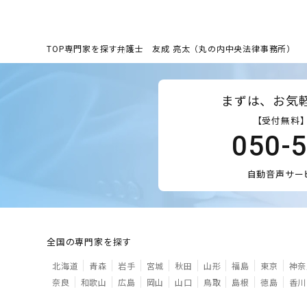
TOP
専門家を探す
弁護士 友成 亮太（丸の内中央法律事務所）
まずは、お気
【受付無料】
050-
自動音声サー
全国の専門家を探す
北海道
青森
岩手
宮城
秋田
山形
福島
東京
神奈
奈良
和歌山
広島
岡山
山口
鳥取
島根
徳島
香川