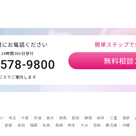
軽にお電話ください
簡単ステップで
24時間365日受付
無料相談
5578-9800
ビスでご案内します
川
埼玉
千葉
茨城
栃木
群馬
愛知
静岡
岐阜
三重
長野
愛媛
高知
福岡
佐賀
長崎
熊本
大分
宮崎
鹿児島
沖縄