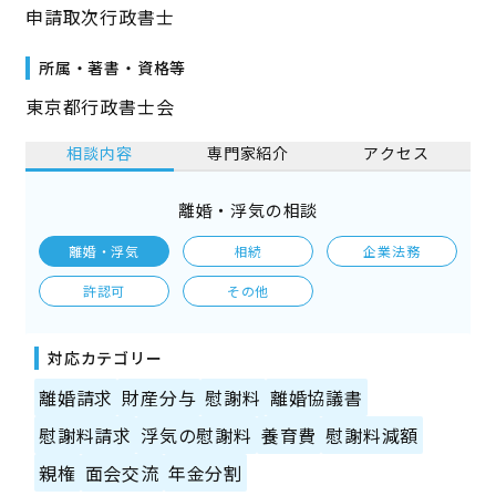
申請取次行政書士
所属・著書・資格等
東京都行政書士会
相談内容
専門家紹介
アクセス
離婚・浮気の相談
離婚・浮気
相続
企業法務
許認可
その他
対応カテゴリー
離婚請求
財産分与
慰謝料
離婚協議書
慰謝料請求
浮気の慰謝料
養育費
慰謝料減額
親権
面会交流
年金分割