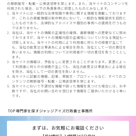
の無断複写・転載・公衆送信等を禁じます。また、当サイトのコンテンツを
利用された場合、以下の免責事項に同意したものとみなします。
当サイトには一般的な法律知識や事例に関する情報を掲載しております
が、これらの掲載情報は制作時点において、一般的な情報提供を目的と
したものであり、法律的なアドバイスや個別の事例への適用を行うもの
ではありません。
当社は、当サイトの情報の正確性の確保、最新情報への更新などに努め
ておりますが、当サイトの情報内容の正確性についていかなる保証も一
切致しません。当サイトの利用により利用者に何らかの損害が生じて
も、当社の故意又は重過失による場合を除き、当社として一切の責任を
負いません。情報の利用については利用者が一切の責任を負うこととし
ます。
当サイトの情報は、予告なしに変更されることがあります。変更によっ
て利用者に何らかの損害が生じても、当社の故意又は重過失による場合
を除き、当社として一切の責任を負いません。
当サイトに記載の情報、記事、寄稿文・プロフィールなど、すべてのコ
ンテンツの無断複写・転載・公衆送信等を禁じます。
当サイトにおいて不適切な情報や誤った情報を見つけた場合には、お手
数ですが、当社のお問い合わせ窓口まで情報をご提供いただけると幸い
です。
TOP
専門家を探す
ジャッジアイズ行政書士事務所
まずは、お気軽にお電話ください
【受付無料】24時間365日受付