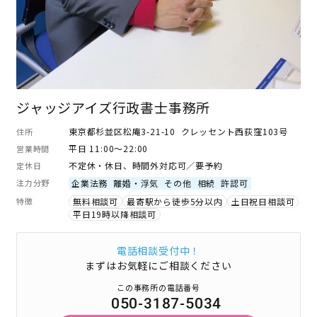
ジャッジアイズ行政書士事務所
東京都杉並区松庵3-21-10 クレッセント西荻窪103号
住所
平日 11:00～22:00
営業時間
不定休・休日、時間外対応可／要予約
定休日
注力分野
企業法務
離婚・浮気
その他
相続
許認可
特徴
無料相談可
最寄駅から徒歩5分以内
土日祝日相談可
平日19時以降相談可
電話相談受付中！
まずはお気軽にご相談ください
この事務所の電話番号
050-3187-5034