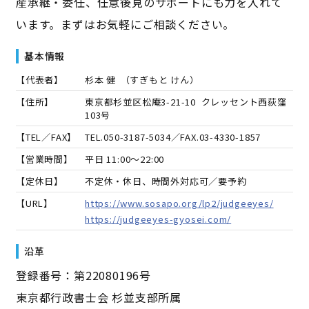
産承継・委任、任意後見のサポートにも力を入れて
います。まずはお気軽にご相談ください。
基本情報
【代表者】
杉本 健
（
すぎもと けん
）
【住所】
東京都杉並区松庵3-21-10 クレッセント西荻窪
103号
【TEL／FAX】
TEL.
050-3187-5034
／FAX.
03-4330-1857
【営業時間】
平日 11:00～22:00
【定休日】
不定休・休日、時間外対応可／要予約
【URL】
https://www.sosapo.org/lp2/judgeeyes/
https://judgeeyes-gyosei.com/
沿革
登録番号：第22080196号
東京都行政書士会 杉並支部所属