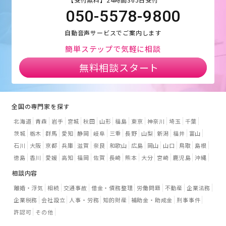
050-5578-9800
自動音声サービスでご案内します
簡単ステップで気軽に相談
無料相談スタート
全国の専門家を探す
北海道
青森
岩手
宮城
秋田
山形
福島
東京
神奈川
埼玉
千葉
茨城
栃木
群馬
愛知
静岡
岐阜
三重
長野
山梨
新潟
福井
富山
石川
大阪
京都
兵庫
滋賀
奈良
和歌山
広島
岡山
山口
鳥取
島根
徳島
香川
愛媛
高知
福岡
佐賀
長崎
熊本
大分
宮崎
鹿児島
沖縄
相談内容
離婚・浮気
相続
交通事故
借金・債務整理
労働問題
不動産
企業法務
企業税務
会社設立
人事・労務
知的財産
補助金・助成金
刑事事件
許認可
その他