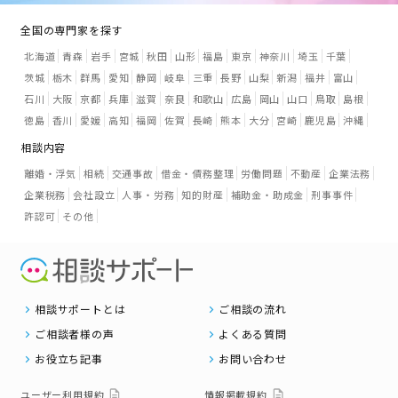
全国の専門家を探す
北海道
青森
岩手
宮城
秋田
山形
福島
東京
神奈川
埼玉
千葉
茨城
栃木
群馬
愛知
静岡
岐阜
三重
長野
山梨
新潟
福井
富山
石川
大阪
京都
兵庫
滋賀
奈良
和歌山
広島
岡山
山口
鳥取
島根
徳島
香川
愛媛
高知
福岡
佐賀
長崎
熊本
大分
宮崎
鹿児島
沖縄
相談内容
離婚・浮気
相続
交通事故
借金・債務整理
労働問題
不動産
企業法務
企業税務
会社設立
人事・労務
知的財産
補助金・助成金
刑事事件
許認可
その他
相談サポートとは
ご相談の流れ
ご相談者様の声
よくある質問
お役立ち記事
お問い合わせ
ユーザー利用規約
情報掲載規約