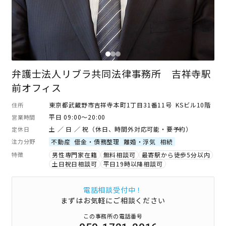
弁護士法人リブラ共同法律事務所 吉祥寺駅
前オフィス
東京都武蔵野市吉祥寺本町1丁目31番11号 KSビル10階
住所
平日 09:00～20:00
営業時間
土 ／ 日 ／ 祝（休日、時間外対応可能・要予約）
定休日
注力分野
不動産
借金・債務整理
離婚・浮気
相続
特徴
男性専門家在籍
無料相談可
最寄駅から徒歩5分以内
土日祝日相談可
平日19時以降相談可
電話相談受付中！
まずはお気軽にご相談ください
この事務所の電話番号