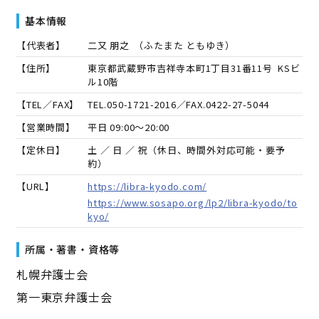
基本情報
【代表者】
二又 朋之
（
ふたまた ともゆき
）
【住所】
東京都武蔵野市吉祥寺本町1丁目31番11号 KSビ
ル10階
【TEL／FAX】
TEL.
050-1721-2016
／FAX.
0422-27-5044
【営業時間】
平日 09:00～20:00
【定休日】
土 ／ 日 ／ 祝（休日、時間外対応可能・要予
約）
【URL】
https://libra-kyodo.com/
https://www.sosapo.org/lp2/libra-kyodo/to
kyo/
所属・著書・資格等
札幌弁護士会
第一東京弁護士会