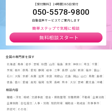
【受付無料】24時間365日受付
050-5578-9800
自動音声サービスでご案内します
簡単ステップで気軽に相談
無料相談スタート
全国の専門家を探す
北海道
青森
岩手
宮城
秋田
山形
福島
東京
神奈川
埼玉
千葉
茨城
栃木
群馬
愛知
静岡
岐阜
三重
長野
山梨
新潟
福井
富山
石川
大阪
京都
兵庫
滋賀
奈良
和歌山
広島
岡山
山口
鳥取
島根
徳島
香川
愛媛
高知
福岡
佐賀
長崎
熊本
大分
宮崎
鹿児島
沖縄
相談内容
離婚・浮気
相続
交通事故
借金・債務整理
労働問題
不動産
企業法務
企業税務
会社設立
人事・労務
知的財産
補助金・助成金
刑事事件
許認可
その他