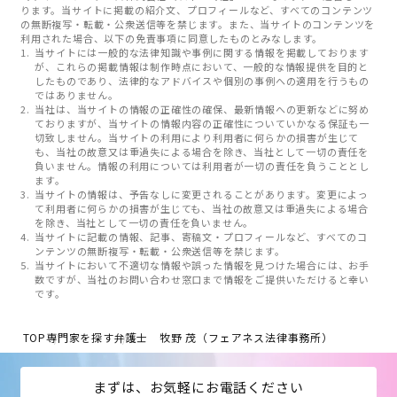
ります。当サイトに掲載の紹介文、プロフィールなど、すべてのコンテンツ
の無断複写・転載・公衆送信等を禁じます。また、当サイトのコンテンツを
利用された場合、以下の免責事項に同意したものとみなします。
当サイトには一般的な法律知識や事例に関する情報を掲載しております
が、これらの掲載情報は制作時点において、一般的な情報提供を目的と
したものであり、法律的なアドバイスや個別の事例への適用を行うもの
ではありません。
当社は、当サイトの情報の正確性の確保、最新情報への更新などに努め
ておりますが、当サイトの情報内容の正確性についていかなる保証も一
切致しません。当サイトの利用により利用者に何らかの損害が生じて
も、当社の故意又は重過失による場合を除き、当社として一切の責任を
負いません。情報の利用については利用者が一切の責任を負うこととし
ます。
当サイトの情報は、予告なしに変更されることがあります。変更によっ
て利用者に何らかの損害が生じても、当社の故意又は重過失による場合
を除き、当社として一切の責任を負いません。
当サイトに記載の情報、記事、寄稿文・プロフィールなど、すべてのコ
ンテンツの無断複写・転載・公衆送信等を禁じます。
当サイトにおいて不適切な情報や誤った情報を見つけた場合には、お手
数ですが、当社のお問い合わせ窓口まで情報をご提供いただけると幸い
です。
TOP
専門家を探す
弁護士 牧野 茂（フェアネス法律事務所）
まずは、お気軽にお電話ください