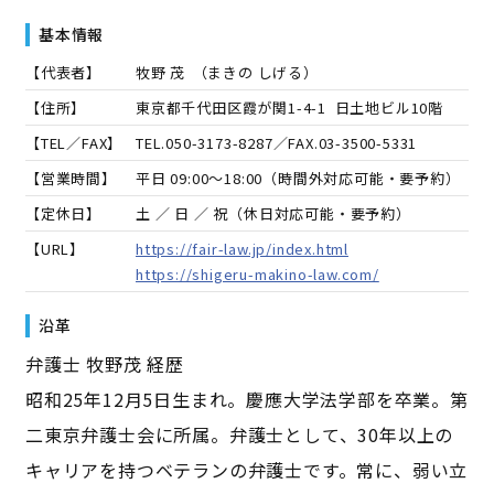
基本情報
【代表者】
牧野 茂
（
まきの しげる
）
【住所】
東京都千代田区霞が関1-4-1 日土地ビル10階
【TEL／FAX】
TEL.
050-3173-8287
／FAX.
03-3500-5331
【営業時間】
平日 09:00～18:00（時間外対応可能・要予約）
【定休日】
土 ／ 日 ／ 祝（休日対応可能・要予約）
【URL】
https://fair-law.jp/index.html
https://shigeru-makino-law.com/
沿革
弁護士 牧野茂 経歴
昭和25年12月5日生まれ。慶應大学法学部を卒業。第
二東京弁護士会に所属。弁護士として、30年以上の
キャリアを持つベテランの弁護士です。常に、弱い立