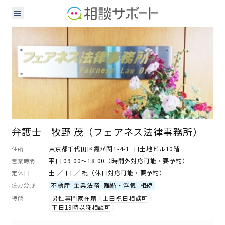
弁護士
弁護士 牧野 茂（フェアネス法律事務所）
東京都千代田区霞が関1-4-1 日土地ビル10階
住所
平日 09:00～18:00（時間外対応可能・要予約）
営業時間
土 ／ 日 ／ 祝（休日対応可能・要予約）
定休日
注力分野
不動産
企業法務
離婚・浮気
相続
特徴
男性専門家在籍
土日祝日相談可
平日19時以降相談可