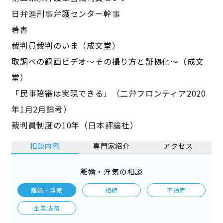
日弁連刑事弁護センター幹事
著書
裁判員裁判のいま（成文堂）
取調べの録画ビデオ～その撮り方と証拠化～（成文
堂）
「民事陪審は実現できる」（二弁フロンティア2020
年1月2月論考）
裁判員制度の10年（日本評論社）
相談内容
専門家紹介
アクセス
離婚・浮気の相談
離婚・浮気
相続
不動産
企業法務