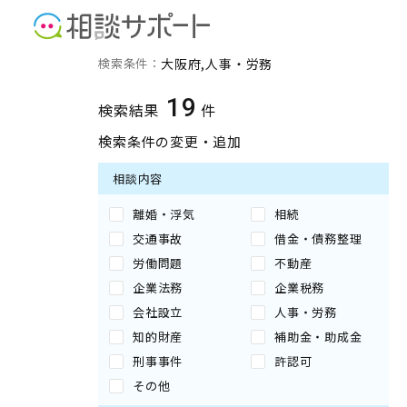
大阪府の人事・労務に強い
検索条件：
大阪府
人事・労務
19
検索結果
件
検索条件の変更・追加
相談内容
離婚・浮気
相続
交通事故
借金・債務整理
労働問題
不動産
企業法務
企業税務
会社設立
人事・労務
知的財産
補助金・助成金
刑事事件
許認可
その他