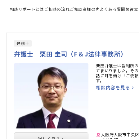
専門家の検索結果
相談サポートとは
ご相談の流れ
ご相談者様の声
よくある質問
お役立
弁護士
弁護士 栗田 圭司（F＆J法律事務所）
栗田弁護士は裁判所の
てまいりました。その
話に耳を傾け「ご依頼
す。
相談内容を見る
大阪府大阪市中央区
詳しく見る