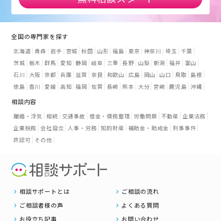
全国の専門家を探す
北海道
青森
岩手
宮城
秋田
山形
福島
東京
神奈川
埼玉
千葉
茨城
栃木
群馬
愛知
静岡
岐阜
三重
長野
山梨
新潟
福井
富山
石川
大阪
京都
兵庫
滋賀
奈良
和歌山
広島
岡山
山口
鳥取
島根
徳島
香川
愛媛
高知
福岡
佐賀
長崎
熊本
大分
宮崎
鹿児島
沖縄
相談内容
離婚・浮気
相続
交通事故
借金・債務整理
労働問題
不動産
企業法務
企業税務
会社設立
人事・労務
知的財産
補助金・助成金
刑事事件
許認可
その他
相談サポートとは
ご相談の流れ
ご相談者様の声
よくある質問
お役立ち記事
お問い合わせ