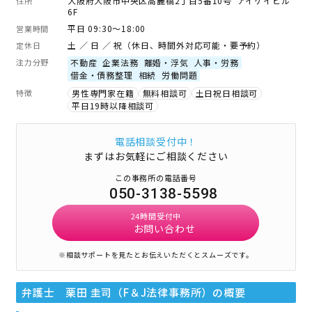
大阪府大阪市中央区高麗橋2丁目5番10号 アイケイビル
住所
6F
平日 09:30～18:00
営業時間
土 ／ 日 ／ 祝（休日、時間外対応可能・要予約）
定休日
注力分野
不動産
企業法務
離婚・浮気
人事・労務
借金・債務整理
相続
労働問題
特徴
男性専門家在籍
無料相談可
土日祝日相談可
平日19時以降相談可
電話相談受付中！
まずはお気軽にご相談ください
この事務所の電話番号
050-3138-5598
24時間受付中
お問い合わせ
※相談サポートを見たとお伝えいただくとスムーズです。
弁護士 栗田 圭司（F＆J法律事務所）
の概要