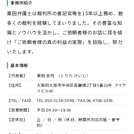
事務所紹介
栗田弁護士は裁判所の書記官等を15年以上務め、数
多くの裁判を経験してまいりました。その豊富な知
識とノウハウを活かし、ご依頼者様のお話に耳を傾
け「ご依頼者様の真の利益の実現」を目指し、努力
いたします。
基本情報
【代表者】
栗田 圭司
（
くりた けいじ
）
【住所】
大阪府大阪市中央区高麗橋2丁目5番10号 アイケ
イビル6F
【TEL／FAX】
TEL.
050-3138-5598
／FAX.
06-4706-0305
【営業時間】
平日 09:30～18:00
【定休日】
土 ／ 日 ／ 祝（休日、時間外対応可能・要予
約）