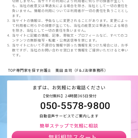
切致しません。当サイトの利用により利用者に何らかの損害が生じて
も、当社の故意又は重過失による場合を除き、当社として一切の責任を
負いません。情報の利用については利用者が一切の責任を負うこととし
ます。
当サイトの情報は、予告なしに変更されることがあります。変更によっ
て利用者に何らかの損害が生じても、当社の故意又は重過失による場合
を除き、当社として一切の責任を負いません。
当サイトに記載の情報、記事、寄稿文・プロフィールなど、すべてのコ
ンテンツの無断複写・転載・公衆送信等を禁じます。
当サイトにおいて不適切な情報や誤った情報を見つけた場合には、お手
数ですが、当社のお問い合わせ窓口まで情報をご提供いただけると幸い
です。
TOP
専門家を探す
弁護士 栗田 圭司（F＆J法律事務所）
まずは、お気軽にお電話ください
【受付無料】24時間365日受付
050-5578-9800
自動音声サービスでご案内します
簡単ステップで気軽に相談
無料相談スタート