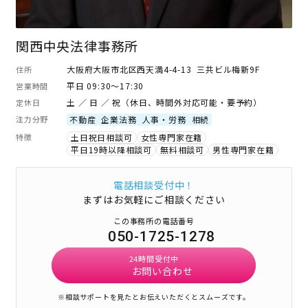
関西中央法律事務所
大阪府大阪市北区西天満4-4-13 三共ビル梅新9F
住所
平日 09:30～17:30
営業時間
土 ／ 日 ／ 祝（休日、時間外対応可能・要予約）
定休日
注力分野
不動産
企業法務
人事・労務
相続
特徴
土日祝日相談可
女性専門家在籍
平日19時以降相談可
無料相談可
男性専門家在籍
電話相談受付中！
まずはお気軽にご相談ください
この事務所の電話番号
050-1725-1278
24時間受付中
お問い合わせ
※相談サポートを見たとお伝えいただくとスムーズです。