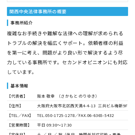
関西中央法律事務所
の概要
事務所紹介
複雑なお手続きや難解な法律への理解が求められる
トラブルの解決を幅広くサポート。依頼者様の利益
を第一に考え、問題がより良い形で解決するよう尽
力している事務所です。セカンドオピニオンにも対応
しています。
基本情報
【代表者】
阪本 敬幸
（
さかもと のりゆき
）
【住所】
大阪府大阪市北区西天満4-4-13 三共ビル梅新9F
【TEL／FAX】
TEL.
050-1725-1278
／FAX.
06-6365-5432
【営業時間】
平日 09:30～17:30
【定休日】
土 ／ 日 ／ 祝（休日、時間外対応可能・要予