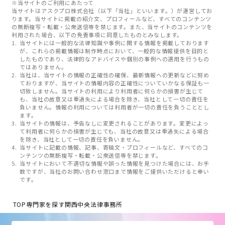
※当サイトのご利用にあたって
当サイトはアスクプロ株式会社（以下「当社」といいます。）が運営してお
ります。当サイトに掲載の紹介文、プロフィールなど、すべてのコンテンツ
の無断複写・転載・公衆送信等を禁じます。また、当サイトのコンテンツを
利用された場合、以下の免責事項に同意したものとみなします。
当サイトには一般的な法律知識や事例に関する情報を掲載しております
が、これらの掲載情報は制作時点において、一般的な情報提供を目的と
したものであり、法律的なアドバイスや個別の事例への適用を行うもの
ではありません。
当社は、当サイトの情報の正確性の確保、最新情報への更新などに努め
ておりますが、当サイトの情報内容の正確性についていかなる保証も一
切致しません。当サイトの利用により利用者に何らかの損害が生じて
も、当社の故意又は重過失による場合を除き、当社として一切の責任を
負いません。情報の利用については利用者が一切の責任を負うこととし
ます。
当サイトの情報は、予告なしに変更されることがあります。変更によっ
て利用者に何らかの損害が生じても、当社の故意又は重過失による場合
を除き、当社として一切の責任を負いません。
当サイトに記載の情報、記事、寄稿文・プロフィールなど、すべてのコ
ンテンツの無断複写・転載・公衆送信等を禁じます。
当サイトにおいて不適切な情報や誤った情報を見つけた場合には、お手
数ですが、当社のお問い合わせ窓口まで情報をご提供いただけると幸い
です。
TOP
専門家を探す
関西中央法律事務所