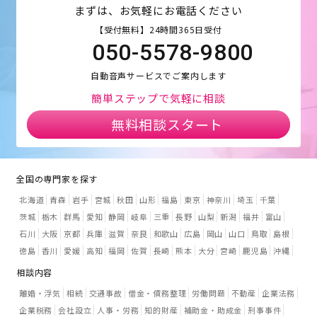
まずは、お気軽にお電話ください
【受付無料】24時間365日受付
050-5578-9800
自動音声サービスでご案内します
簡単ステップで気軽に相談
無料相談スタート
全国の専門家を探す
北海道
青森
岩手
宮城
秋田
山形
福島
東京
神奈川
埼玉
千葉
茨城
栃木
群馬
愛知
静岡
岐阜
三重
長野
山梨
新潟
福井
富山
石川
大阪
京都
兵庫
滋賀
奈良
和歌山
広島
岡山
山口
鳥取
島根
徳島
香川
愛媛
高知
福岡
佐賀
長崎
熊本
大分
宮崎
鹿児島
沖縄
相談内容
離婚・浮気
相続
交通事故
借金・債務整理
労働問題
不動産
企業法務
企業税務
会社設立
人事・労務
知的財産
補助金・助成金
刑事事件