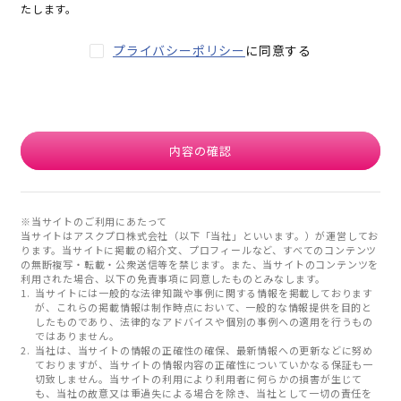
たします。
プライバシーポリシー
に同意する
内容の確認
※当サイトのご利用にあたって
当サイトはアスクプロ株式会社（以下「当社」といいます。）が運営してお
ります。当サイトに掲載の紹介文、プロフィールなど、すべてのコンテンツ
の無断複写・転載・公衆送信等を禁じます。また、当サイトのコンテンツを
利用された場合、以下の免責事項に同意したものとみなします。
当サイトには一般的な法律知識や事例に関する情報を掲載しております
が、これらの掲載情報は制作時点において、一般的な情報提供を目的と
したものであり、法律的なアドバイスや個別の事例への適用を行うもの
ではありません。
当社は、当サイトの情報の正確性の確保、最新情報への更新などに努め
ておりますが、当サイトの情報内容の正確性についていかなる保証も一
切致しません。当サイトの利用により利用者に何らかの損害が生じて
も、当社の故意又は重過失による場合を除き、当社として一切の責任を