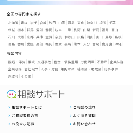
全国の専門家を探す
北海道
青森
岩手
宮城
秋田
山形
福島
東京
神奈川
埼玉
千葉
茨城
栃木
群馬
愛知
静岡
岐阜
三重
長野
山梨
新潟
福井
富山
石川
大阪
京都
兵庫
滋賀
奈良
和歌山
広島
岡山
山口
鳥取
島根
徳島
香川
愛媛
高知
福岡
佐賀
長崎
熊本
大分
宮崎
鹿児島
沖縄
相談内容
離婚・浮気
相続
交通事故
借金・債務整理
労働問題
不動産
企業法務
企業税務
会社設立
人事・労務
知的財産
補助金・助成金
刑事事件
許認可
その他
相談サポートとは
ご相談の流れ
ご相談者様の声
よくある質問
お役立ち記事
お問い合わせ