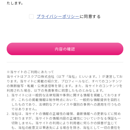
たします。
プライバシーポリシー
に同意する
内容の確認
※当サイトのご利用にあたって
当サイトはアスクプロ株式会社（以下「当社」といいます。）が運営してお
ります。当サイトに掲載の紹介文、プロフィールなど、すべてのコンテンツ
の無断複写・転載・公衆送信等を禁じます。また、当サイトのコンテンツを
利用された場合、以下の免責事項に同意したものとみなします。
当サイトには一般的な法律知識や事例に関する情報を掲載しております
が、これらの掲載情報は制作時点において、一般的な情報提供を目的と
したものであり、法律的なアドバイスや個別の事例への適用を行うもの
ではありません。
当社は、当サイトの情報の正確性の確保、最新情報への更新などに努め
ておりますが、当サイトの情報内容の正確性についていかなる保証も一
切致しません。当サイトの利用により利用者に何らかの損害が生じて
も、当社の故意又は重過失による場合を除き、当社として一切の責任を