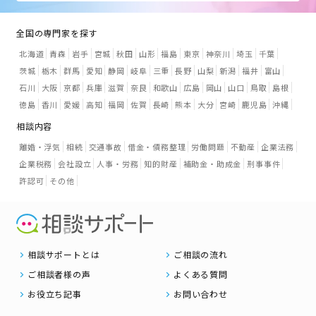
全国の専門家を探す
北海道
青森
岩手
宮城
秋田
山形
福島
東京
神奈川
埼玉
千葉
茨城
栃木
群馬
愛知
静岡
岐阜
三重
長野
山梨
新潟
福井
富山
石川
大阪
京都
兵庫
滋賀
奈良
和歌山
広島
岡山
山口
鳥取
島根
徳島
香川
愛媛
高知
福岡
佐賀
長崎
熊本
大分
宮崎
鹿児島
沖縄
相談内容
離婚・浮気
相続
交通事故
借金・債務整理
労働問題
不動産
企業法務
企業税務
会社設立
人事・労務
知的財産
補助金・助成金
刑事事件
許認可
その他
相談サポートとは
ご相談の流れ
ご相談者様の声
よくある質問
お役立ち記事
お問い合わせ