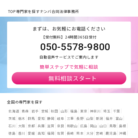
TOP
専門家を探す
ナンバ合同法律事務所
まずは、お気軽にお電話ください
【受付無料】24時間365日受付
050-5578-9800
自動音声サービスでご案内します
簡単ステップで気軽に相談
無料相談スタート
全国の専門家を探す
北海道
青森
岩手
宮城
秋田
山形
福島
東京
神奈川
埼玉
千葉
茨城
栃木
群馬
愛知
静岡
岐阜
三重
長野
山梨
新潟
福井
富山
石川
大阪
京都
兵庫
滋賀
奈良
和歌山
広島
岡山
山口
鳥取
島根
徳島
香川
愛媛
高知
福岡
佐賀
長崎
熊本
大分
宮崎
鹿児島
沖縄