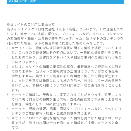
※当サイトのご利用にあたって
当サイトはアスクプロ株式会社（以下「当社」といいます。）が運営してお
ります。当サイトに掲載の紹介文、プロフィールなど、すべてのコンテンツ
の無断複写・転載・公衆送信等を禁じます。また、当サイトのコンテンツを
利用された場合、以下の免責事項に同意したものとみなします。
当サイトには一般的な法律知識や事例に関する情報を掲載しております
が、これらの掲載情報は制作時点において、一般的な情報提供を目的と
したものであり、法律的なアドバイスや個別の事例への適用を行うもの
ではありません。
当社は、当サイトの情報の正確性の確保、最新情報への更新などに努め
ておりますが、当サイトの情報内容の正確性についていかなる保証も一
切致しません。当サイトの利用により利用者に何らかの損害が生じて
も、当社の故意又は重過失による場合を除き、当社として一切の責任を
負いません。情報の利用については利用者が一切の責任を負うこととし
ます。
当サイトの情報は、予告なしに変更されることがあります。変更によっ
て利用者に何らかの損害が生じても、当社の故意又は重過失による場合
を除き、当社として一切の責任を負いません。
当サイトに記載の情報、記事、寄稿文・プロフィールなど、すべてのコ
ンテンツの無断複写・転載・公衆送信等を禁じます。
当サイトにおいて不適切な情報や誤った情報を見つけた場合には、お手
数ですが、当社のお問い合わせ窓口まで情報をご提供いただけると幸い
です。