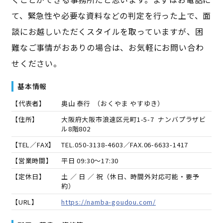
て、緊急性や必要な資料などの判定を行った上で、面
談にお越しいただくスタイルを取っていますが、困
難なご事情がおありの場合は、お気軽にお問い合わ
せください。
基本情報
【代表者】
奥山 泰行
（
おくやま やすゆき
）
【住所】
大阪府大阪市浪速区元町1-5-7 ナンバプラザビ
ル8階802
【TEL／FAX】
TEL.
050-3138-4603
／FAX.
06-6633-1417
【営業時間】
平日 09:30～17:30
【定休日】
土 ／ 日 ／ 祝（休日、時間外対応可能・要予
約）
【URL】
https://namba-goudou.com/