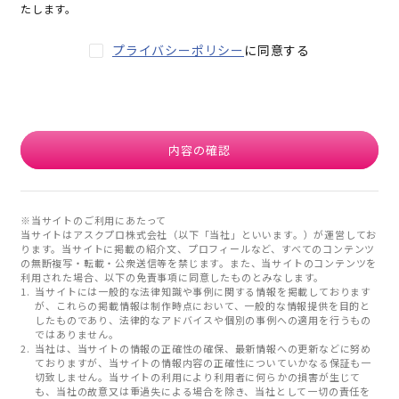
たします。
プライバシーポリシー
に同意する
内容の確認
※当サイトのご利用にあたって
当サイトはアスクプロ株式会社（以下「当社」といいます。）が運営してお
ります。当サイトに掲載の紹介文、プロフィールなど、すべてのコンテンツ
の無断複写・転載・公衆送信等を禁じます。また、当サイトのコンテンツを
利用された場合、以下の免責事項に同意したものとみなします。
当サイトには一般的な法律知識や事例に関する情報を掲載しております
が、これらの掲載情報は制作時点において、一般的な情報提供を目的と
したものであり、法律的なアドバイスや個別の事例への適用を行うもの
ではありません。
当社は、当サイトの情報の正確性の確保、最新情報への更新などに努め
ておりますが、当サイトの情報内容の正確性についていかなる保証も一
切致しません。当サイトの利用により利用者に何らかの損害が生じて
も、当社の故意又は重過失による場合を除き、当社として一切の責任を