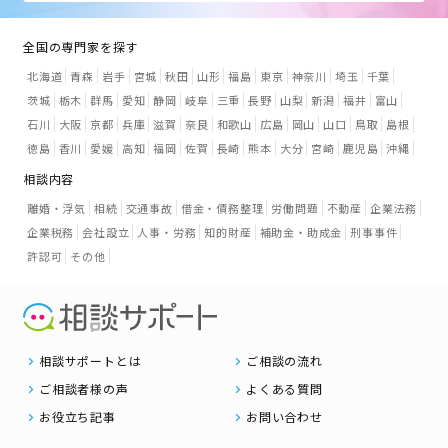
全国の専門家を探す
北海道
青森
岩手
宮城
秋田
山形
福島
東京
神奈川
埼玉
千葉
茨城
栃木
群馬
愛知
静岡
岐阜
三重
長野
山梨
新潟
福井
富山
石川
大阪
京都
兵庫
滋賀
奈良
和歌山
広島
岡山
山口
鳥取
島根
徳島
香川
愛媛
高知
福岡
佐賀
長崎
熊本
大分
宮崎
鹿児島
沖縄
相談内容
離婚・浮気
相続
交通事故
借金・債務整理
労働問題
不動産
企業法務
企業税務
会社設立
人事・労務
知的財産
補助金・助成金
刑事事件
許認可
その他
相談サポートとは
ご相談の流れ
ご相談者様の声
よくある質問
お役立ち記事
お問い合わせ