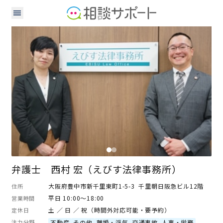
弁護士
弁護士 西村 宏（えびす法律事務所）
大阪府豊中市新千里東町1-5-3 千里朝日阪急ビル12階
住所
平日 10:00～18:00
営業時間
土 ／ 日 ／ 祝（時間外対応可能・要予約）
定休日
注力分野
不動産
その他
離婚・浮気
交通事故
人事・労務