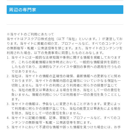
周辺の専門家
※当サイトのご利用にあたって
当サイトはアスクプロ株式会社（以下「当社」といいます。）が運営してお
ります。当サイトに掲載の紹介文、プロフィールなど、すべてのコンテンツ
の無断複写・転載・公衆送信等を禁じます。また、当サイトのコンテンツを
利用された場合、以下の免責事項に同意したものとみなします。
当サイトには一般的な法律知識や事例に関する情報を掲載しております
が、これらの掲載情報は制作時点において、一般的な情報提供を目的と
したものであり、法律的なアドバイスや個別の事例への適用を行うもの
ではありません。
当社は、当サイトの情報の正確性の確保、最新情報への更新などに努め
ておりますが、当サイトの情報内容の正確性についていかなる保証も一
切致しません。当サイトの利用により利用者に何らかの損害が生じて
も、当社の故意又は重過失による場合を除き、当社として一切の責任を
負いません。情報の利用については利用者が一切の責任を負うこととし
ます。
当サイトの情報は、予告なしに変更されることがあります。変更によっ
て利用者に何らかの損害が生じても、当社の故意又は重過失による場合
を除き、当社として一切の責任を負いません。
当サイトに記載の情報、記事、寄稿文・プロフィールなど、すべてのコ
ンテンツの無断複写・転載・公衆送信等を禁じます。
当サイトにおいて不適切な情報や誤った情報を見つけた場合には、お手