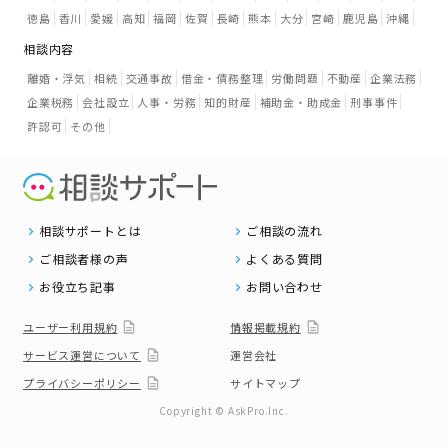
徳島
香川
愛媛
高知
福岡
佐賀
長崎
熊本
大分
宮崎
鹿児島
沖縄
相談内容
離婚・浮気
相続
交通事故
借金・債務整理
労働問題
不動産
企業法務
企業税務
会社設立
人事・労務
知的財産
補助金・助成金
刑事事件
許認可
その他
相談サポートとは
ご相談の流れ
ご相談者様の声
よくある質問
お役立ち記事
お問い合わせ
ユーザー利用規約
情報掲載規約
サービス運営について
運営会社
プライバシーポリシー
サイトマップ
Copyright © AskPro.Inc.