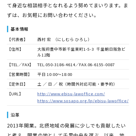
て身近な相談相手となれるよう努めてまいります。ま
ずは、お気軽にお問い合わせください。
基本情報
【代表者】
西村 宏
（
にしむら ひろし
）
【住所】
大阪府豊中市新千里東町1-5-3 千里朝日阪急ビ
ル12階
【TEL／FAX】
TEL.
050-3186-4614
／FAX.
06-6155-0087
【営業時間】
平日 10:00～18:00
【定休日】
土 ／ 日 ／ 祝（時間外対応可能・要予約）
【URL】
http://www.ebisu-lawoffice.com/
https://www.sosapo.org/lp/ebisu-lawoffice/
沿革
2013年開業。北摂地域の発展に少しでも貢献したい
と考え、開業の地として千里中央を選ぶ。以来、地