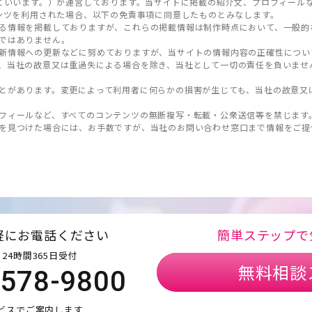
といいます。）が運営しております。当サイトに掲載の紹介文、プロフィール
ンツを利用された場合、以下の免責事項に同意したものとみなします。
る情報を掲載しておりますが、これらの掲載情報は制作時点において、一般的
ではありません。
新情報への更新などに努めておりますが、当サイトの情報内容の正確性につい
、当社の故意又は重過失による場合を除き、当社として一切の責任を負いませ
とがあります。変更によって利用者に何らかの損害が生じても、当社の故意又
フィールなど、すべてのコンテンツの無断複写・転載・公衆送信等を禁じます
を見つけた場合には、お手数ですが、当社のお問い合わせ窓口まで情報をご提
軽にお電話ください
簡単ステップで
24時間365日受付
無料相談
5578-9800
ビスでご案内します