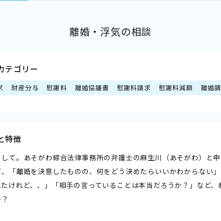
離婚・浮気の相談
カテゴリー
求
財産分与
慰謝料
離婚協議書
慰謝料請求
慰謝料減額
離婚
と特徴
まして。あそがわ綜合法律事務所の弁護士の麻生川（あそがわ）と申
ば、「離婚を決意したものの、何をどう決めたらいいかわからない」
れたけれど、、」「相手の言っていることは本当だろうか？」など、
か？