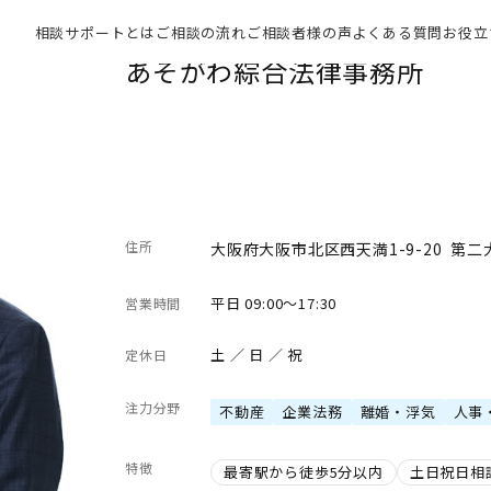
相談サポートとは
ご相談の流れ
ご相談者様の声
よくある質問
お役立
あそがわ綜合法律事務所
住所
大阪府大阪市北区西天満1-9-20 第二
平日 09:00～17:30
営業時間
土 ／ 日 ／ 祝
定休日
注力分野
不動産
企業法務
離婚・浮気
人事
特徴
最寄駅から徒歩5分以内
土日祝日相