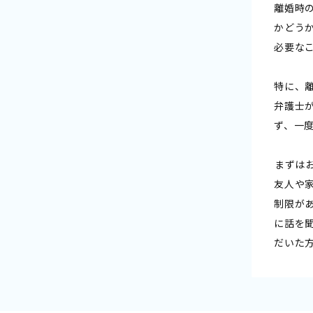
離婚時
かどう
必要な
特に、
弁護士
ず、一
――まず
友人や
制限が
に話を
だいた