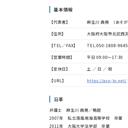
基本情報
【代表者】
麻生川 典晃
（
あそが
【住所】
大阪府大阪市北区西天満
【TEL／FAX】
TEL.
050-1808-9645
【営業時間】
平日 09:00～17:30
【定休日】
土 ／ 日 ／ 祝
【URL】
https://aso-lo.net/
沿革
――弁護士 麻生川 典晃／略歴――
2007年 私立清風南海高等学校 卒業
2011年 大阪大学法学部 卒業