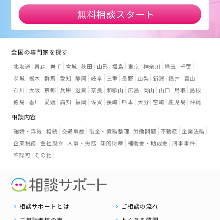
無料相談スタート
全国の専門家を探す
北海道
青森
岩手
宮城
秋田
山形
福島
東京
神奈川
埼玉
千葉
茨城
栃木
群馬
愛知
静岡
岐阜
三重
長野
山梨
新潟
福井
富山
石川
大阪
京都
兵庫
滋賀
奈良
和歌山
広島
岡山
山口
鳥取
島根
徳島
香川
愛媛
高知
福岡
佐賀
長崎
熊本
大分
宮崎
鹿児島
沖縄
相談内容
離婚・浮気
相続
交通事故
借金・債務整理
労働問題
不動産
企業法務
企業税務
会社設立
人事・労務
知的財産
補助金・助成金
刑事事件
許認可
その他
相談サポートとは
ご相談の流れ
ご相談者様の声
よくある質問