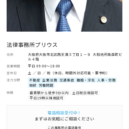
法律事務所プリウス
大阪府大阪市北区西天満５丁目１－９ 大和地所南森町ビ
住所
ル４階
平日 09:00～18:00
営業時間
土 ／ 日 ／ 祝（休日、時間外対応可能・要予約）
定休日
注力分野
不動産
企業法務
交通事故
離婚・浮気
人事・労務
相続
労働問題
特徴
最寄駅から徒歩5分以内
土日祝日相談可
平日19時以降相談可
電話相談受付中！
まずはお気軽にご相談ください
この事務所の電話番号