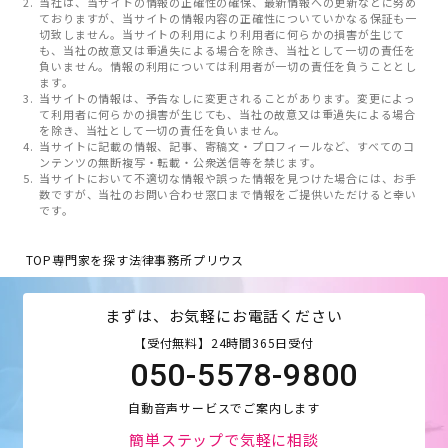
当社は、当サイトの情報の正確性の確保、最新情報への更新などに努め
ておりますが、当サイトの情報内容の正確性についていかなる保証も一
切致しません。当サイトの利用により利用者に何らかの損害が生じて
も、当社の故意又は重過失による場合を除き、当社として一切の責任を
負いません。情報の利用については利用者が一切の責任を負うこととし
ます。
当サイトの情報は、予告なしに変更されることがあります。変更によっ
て利用者に何らかの損害が生じても、当社の故意又は重過失による場合
を除き、当社として一切の責任を負いません。
当サイトに記載の情報、記事、寄稿文・プロフィールなど、すべてのコ
ンテンツの無断複写・転載・公衆送信等を禁じます。
当サイトにおいて不適切な情報や誤った情報を見つけた場合には、お手
数ですが、当社のお問い合わせ窓口まで情報をご提供いただけると幸い
です。
TOP
専門家を探す
法律事務所プリウス
まずは、お気軽にお電話ください
【受付無料】24時間365日受付
050-5578-9800
自動音声サービスでご案内します
簡単ステップで気軽に相談