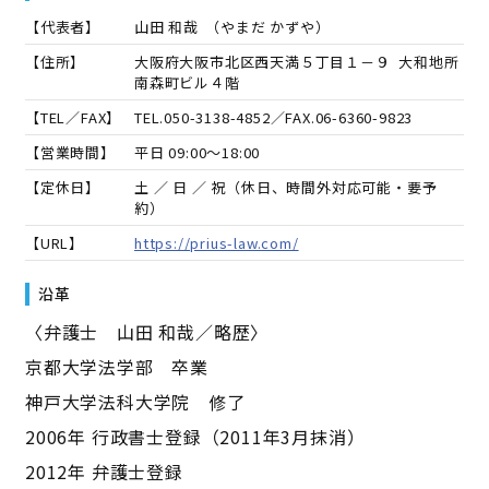
【代表者】
山田 和哉
（
やまだ かずや
）
【住所】
大阪府大阪市北区西天満５丁目１－９ 大和地所
南森町ビル４階
【TEL／FAX】
TEL.
050-3138-4852
／FAX.
06-6360-9823
【営業時間】
平日 09:00～18:00
【定休日】
土 ／ 日 ／ 祝（休日、時間外対応可能・要予
約）
【URL】
https://prius-law.com/
沿革
〈弁護士 山田 和哉／略歴〉
京都大学法学部 卒業
神戸大学法科大学院 修了
2006年 行政書士登録（2011年3月抹消）
2012年 弁護士登録