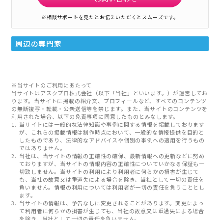
※相談サポートを見たとお伝えいただくとスムーズです。
周辺の専門家
※当サイトのご利用にあたって
当サイトはアスクプロ株式会社（以下「当社」といいます。）が運営してお
ります。当サイトに掲載の紹介文、プロフィールなど、すべてのコンテンツ
の無断複写・転載・公衆送信等を禁じます。また、当サイトのコンテンツを
利用された場合、以下の免責事項に同意したものとみなします。
当サイトには一般的な法律知識や事例に関する情報を掲載しております
が、これらの掲載情報は制作時点において、一般的な情報提供を目的と
したものであり、法律的なアドバイスや個別の事例への適用を行うもの
ではありません。
当社は、当サイトの情報の正確性の確保、最新情報への更新などに努め
ておりますが、当サイトの情報内容の正確性についていかなる保証も一
切致しません。当サイトの利用により利用者に何らかの損害が生じて
も、当社の故意又は重過失による場合を除き、当社として一切の責任を
負いません。情報の利用については利用者が一切の責任を負うこととし
ます。
当サイトの情報は、予告なしに変更されることがあります。変更によっ
て利用者に何らかの損害が生じても、当社の故意又は重過失による場合
を除き、当社として一切の責任を負いません。