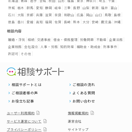
北海道
青森
岩手
宮城
秋田
山形
福島
東京
神奈川
埼玉
千葉
茨城
栃木
群馬
愛知
静岡
岐阜
三重
長野
山梨
新潟
福井
富山
石川
大阪
京都
兵庫
滋賀
奈良
和歌山
広島
岡山
山口
鳥取
島根
徳島
香川
愛媛
高知
福岡
佐賀
長崎
熊本
大分
宮崎
鹿児島
沖縄
相談内容
離婚・浮気
相続
交通事故
借金・債務整理
労働問題
不動産
企業法務
企業税務
会社設立
人事・労務
知的財産
補助金・助成金
刑事事件
許認可
その他
相談サポートとは
ご相談の流れ
ご相談者様の声
よくある質問
お役立ち記事
お問い合わせ
ユーザー利用規約
情報掲載規約
サービス運営について
運営会社
プライバシーポリシー
サイトマップ