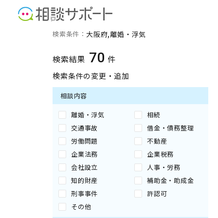
大阪府の離婚・浮気に強い
検索条件：
大阪府
離婚・浮気
70
検索結果
件
検索条件の変更・追加
相談内容
離婚・浮気
相続
交通事故
借金・債務整理
労働問題
不動産
企業法務
企業税務
会社設立
人事・労務
知的財産
補助金・助成金
刑事事件
許認可
その他