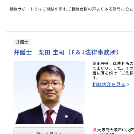
専門家の検索結果
相談サポートとは
ご相談の流れ
ご相談者様の声
よくある質問
お役立
弁護士
弁護士 栗田 圭司（F＆J法律事務所）
栗田弁護士は裁判所の
てまいりました。その
話に耳を傾け「ご依頼
す。
相談内容を見る
大阪府大阪市中央区
詳しく見る