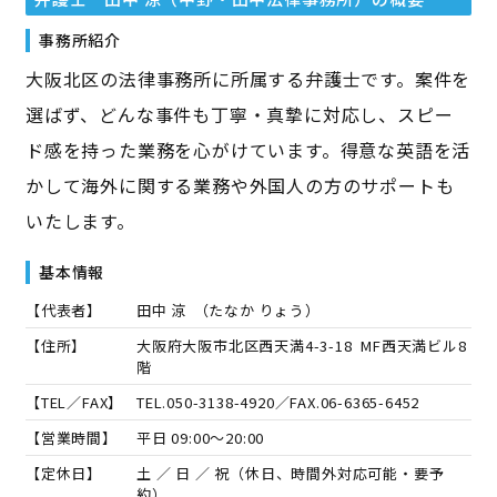
事務所紹介
大阪北区の法律事務所に所属する弁護士です。案件を
選ばず、どんな事件も丁寧・真摯に対応し、スピー
ド感を持った業務を心がけています。得意な英語を活
かして海外に関する業務や外国人の方のサポートも
いたします。
基本情報
【代表者】
田中 涼
（
たなか りょう
）
【住所】
大阪府大阪市北区西天満4-3-18 MF西天満ビル8
階
【TEL／FAX】
TEL.
050-3138-4920
／FAX.
06-6365-6452
【営業時間】
平日 09:00～20:00
【定休日】
土 ／ 日 ／ 祝（休日、時間外対応可能・要予
約）