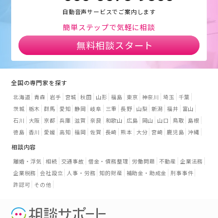
自動音声サービスでご案内します
簡単ステップで気軽に相談
無料相談スタート
全国の専門家を探す
北海道
青森
岩手
宮城
秋田
山形
福島
東京
神奈川
埼玉
千葉
茨城
栃木
群馬
愛知
静岡
岐阜
三重
長野
山梨
新潟
福井
富山
石川
大阪
京都
兵庫
滋賀
奈良
和歌山
広島
岡山
山口
鳥取
島根
徳島
香川
愛媛
高知
福岡
佐賀
長崎
熊本
大分
宮崎
鹿児島
沖縄
相談内容
離婚・浮気
相続
交通事故
借金・債務整理
労働問題
不動産
企業法務
企業税務
会社設立
人事・労務
知的財産
補助金・助成金
刑事事件
許認可
その他