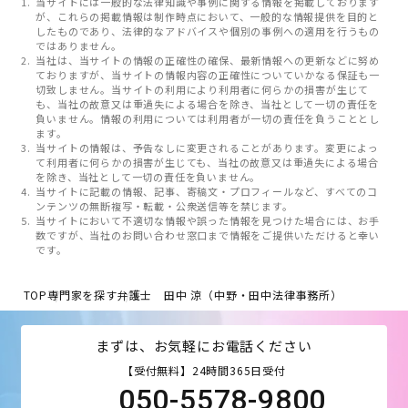
当サイトには一般的な法律知識や事例に関する情報を掲載しております
が、これらの掲載情報は制作時点において、一般的な情報提供を目的と
したものであり、法律的なアドバイスや個別の事例への適用を行うもの
ではありません。
当社は、当サイトの情報の正確性の確保、最新情報への更新などに努め
ておりますが、当サイトの情報内容の正確性についていかなる保証も一
切致しません。当サイトの利用により利用者に何らかの損害が生じて
も、当社の故意又は重過失による場合を除き、当社として一切の責任を
負いません。情報の利用については利用者が一切の責任を負うこととし
ます。
当サイトの情報は、予告なしに変更されることがあります。変更によっ
て利用者に何らかの損害が生じても、当社の故意又は重過失による場合
を除き、当社として一切の責任を負いません。
当サイトに記載の情報、記事、寄稿文・プロフィールなど、すべてのコ
ンテンツの無断複写・転載・公衆送信等を禁じます。
当サイトにおいて不適切な情報や誤った情報を見つけた場合には、お手
数ですが、当社のお問い合わせ窓口まで情報をご提供いただけると幸い
です。
TOP
専門家を探す
弁護士 田中 涼（中野・田中法律事務所）
まずは、お気軽にお電話ください
【受付無料】24時間365日受付
050-5578-9800