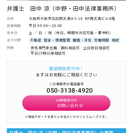
弁護士 田中 涼（中野・田中法律事務所）
大阪府大阪市北区西天満4-3-18 MF西天満ビル8階
住所
平日 09:00～20:00
営業時間
土 ／ 日 ／ 祝（休日、時間外対応可能・要予約）
定休日
注力分野
不動産
借金・債務整理
離婚・浮気
労働問題
相続
特徴
男性専門家在籍
無料相談可
土日祝日相談可
平日19時以降相談可
電話相談受付中！
まずはお気軽にご相談ください
この事務所の電話番号
050-3138-4920
24時間受付中
お問い合わせ
※相談サポートを見たとお伝えいただくとスムーズです。
弁護士 田中 涼（中野・田中法律事務所）
の概要