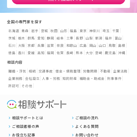
全国の専門家を探す
北海道
青森
岩手
宮城
秋田
山形
福島
東京
神奈川
埼玉
千葉
茨城
栃木
群馬
愛知
静岡
岐阜
三重
長野
山梨
新潟
福井
富山
石川
大阪
京都
兵庫
滋賀
奈良
和歌山
広島
岡山
山口
鳥取
島根
徳島
香川
愛媛
高知
福岡
佐賀
長崎
熊本
大分
宮崎
鹿児島
沖縄
相談内容
離婚・浮気
相続
交通事故
借金・債務整理
労働問題
不動産
企業法務
企業税務
会社設立
人事・労務
知的財産
補助金・助成金
刑事事件
許認可
その他
相談サポートとは
ご相談の流れ
ご相談者様の声
よくある質問
お役立ち記事
お問い合わせ