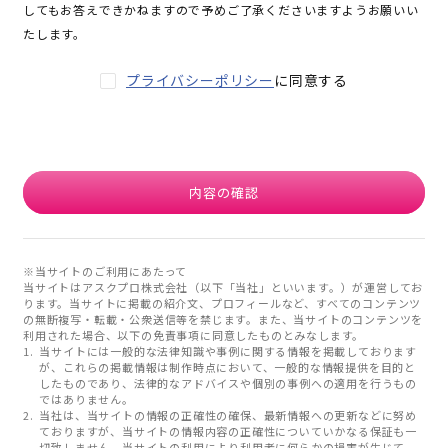
してもお答えできかねますので予めご了承くださいますようお願いい
たします。
プライバシーポリシー
に同意する
内容の確認
※当サイトのご利用にあたって
当サイトはアスクプロ株式会社（以下「当社」といいます。）が運営してお
ります。当サイトに掲載の紹介文、プロフィールなど、すべてのコンテンツ
の無断複写・転載・公衆送信等を禁じます。また、当サイトのコンテンツを
利用された場合、以下の免責事項に同意したものとみなします。
当サイトには一般的な法律知識や事例に関する情報を掲載しております
が、これらの掲載情報は制作時点において、一般的な情報提供を目的と
したものであり、法律的なアドバイスや個別の事例への適用を行うもの
ではありません。
当社は、当サイトの情報の正確性の確保、最新情報への更新などに努め
ておりますが、当サイトの情報内容の正確性についていかなる保証も一
切致しません。当サイトの利用により利用者に何らかの損害が生じて