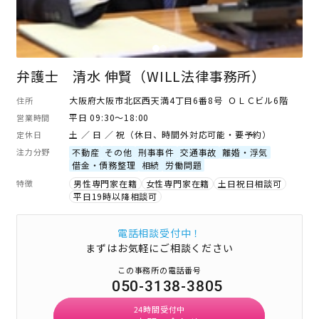
弁護士 清水 伸賢（WILL法律事務所）
大阪府大阪市北区西天満4丁目6番8号 ＯＬＣビル6階
住所
平日 09:30～18:00
営業時間
土 ／ 日 ／ 祝（休日、時間外対応可能・要予約）
定休日
注力分野
不動産
その他
刑事事件
交通事故
離婚・浮気
借金・債務整理
相続
労働問題
特徴
男性専門家在籍
女性専門家在籍
土日祝日相談可
平日19時以降相談可
電話相談受付中！
まずはお気軽にご相談ください
この事務所の電話番号
050-3138-3805
24時間受付中