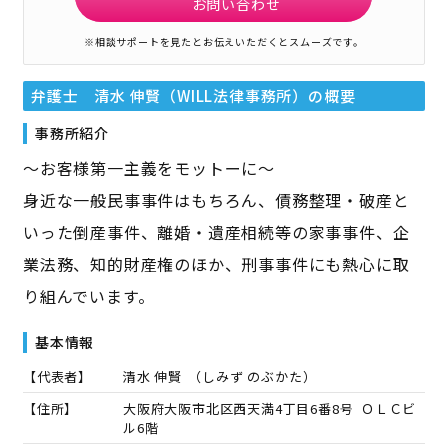
お問い合わせ
※相談サポートを見たとお伝えいただくとスムーズです。
弁護士 清水 伸賢（WILL法律事務所）
の概要
事務所紹介
～お客様第一主義をモットーに～
身近な一般民事事件はもちろん、債務整理・破産と
いった倒産事件、離婚・遺産相続等の家事事件、企
業法務、知的財産権のほか、刑事事件にも熱心に取
り組んでいます。
基本情報
【代表者】
清水 伸賢
（
しみず のぶかた
）
【住所】
大阪府大阪市北区西天満4丁目6番8号 ＯＬＣビ
ル6階