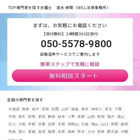
TOP
専門家を探す
弁護士 清水 伸賢（WILL法律事務所）
まずは、お気軽にお電話ください
【受付無料】24時間365日受付
050-5578-9800
自動音声サービスでご案内します
簡単ステップで気軽に相談
無料相談スタート
全国の専門家を探す
北海道
青森
岩手
宮城
秋田
山形
福島
東京
神奈川
埼玉
千葉
茨城
栃木
群馬
愛知
静岡
岐阜
三重
長野
山梨
新潟
福井
富山
石川
大阪
京都
兵庫
滋賀
奈良
和歌山
広島
岡山
山口
鳥取
島根
徳島
香川
愛媛
高知
福岡
佐賀
長崎
熊本
大分
宮崎
鹿児島
沖縄