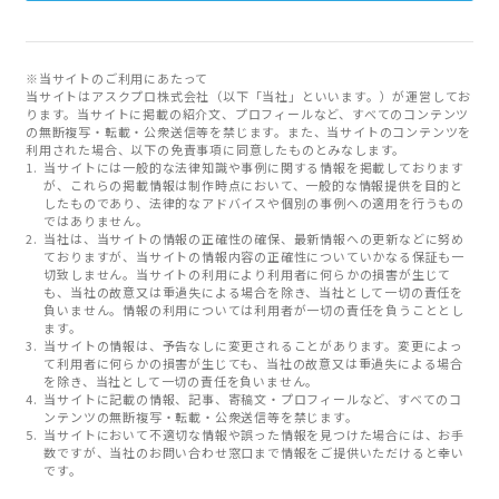
※当サイトのご利用にあたって
当サイトはアスクプロ株式会社（以下「当社」といいます。）が運営してお
ります。当サイトに掲載の紹介文、プロフィールなど、すべてのコンテンツ
の無断複写・転載・公衆送信等を禁じます。また、当サイトのコンテンツを
利用された場合、以下の免責事項に同意したものとみなします。
当サイトには一般的な法律知識や事例に関する情報を掲載しております
が、これらの掲載情報は制作時点において、一般的な情報提供を目的と
したものであり、法律的なアドバイスや個別の事例への適用を行うもの
ではありません。
当社は、当サイトの情報の正確性の確保、最新情報への更新などに努め
ておりますが、当サイトの情報内容の正確性についていかなる保証も一
切致しません。当サイトの利用により利用者に何らかの損害が生じて
も、当社の故意又は重過失による場合を除き、当社として一切の責任を
負いません。情報の利用については利用者が一切の責任を負うこととし
ます。
当サイトの情報は、予告なしに変更されることがあります。変更によっ
て利用者に何らかの損害が生じても、当社の故意又は重過失による場合
を除き、当社として一切の責任を負いません。
当サイトに記載の情報、記事、寄稿文・プロフィールなど、すべてのコ
ンテンツの無断複写・転載・公衆送信等を禁じます。
当サイトにおいて不適切な情報や誤った情報を見つけた場合には、お手
数ですが、当社のお問い合わせ窓口まで情報をご提供いただけると幸い
です。