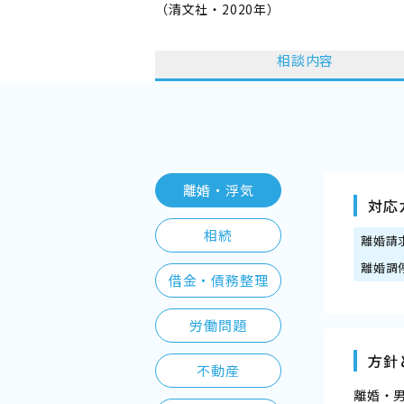
（清文社・2020年）
相談内容
離婚・浮気
対応
相続
離婚請
離婚調
借金・債務整理
労働問題
方針
不動産
離婚・