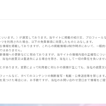
といいます。）が運営しております。当サイトに掲載の紹介文、プロフィール
ンツを利用された場合、以下の免責事項に同意したものとみなします。
る情報を掲載しておりますが、これらの掲載情報は制作時点において、一般的
ではありません。
新情報への更新などに努めておりますが、当サイトの情報内容の正確性につい
、当社の故意又は重過失による場合を除き、当社として一切の責任を負いませ
とがあります。変更によって利用者に何らかの損害が生じても、当社の故意又
フィールなど、すべてのコンテンツの無断複写・転載・公衆送信等を禁じます
を見つけた場合には、お手数ですが、当社のお問い合わせ窓口まで情報をご提