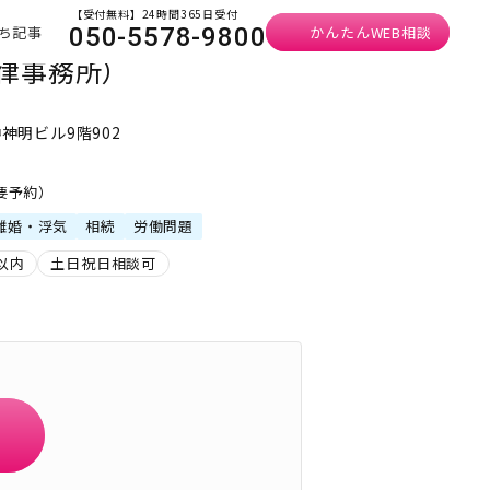
【受付無料】24時間365日受付
ち記事
かんたんWEB相談
050-5578-9800
律事務所）
神神明ビル9階902
・要予約）
離婚・浮気
相続
労働問題
以内
土日祝日相談可