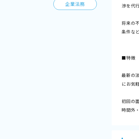
企業法務
渉を代
将来の
条件な
■特徴
最新の
にお気
初回の
時間外