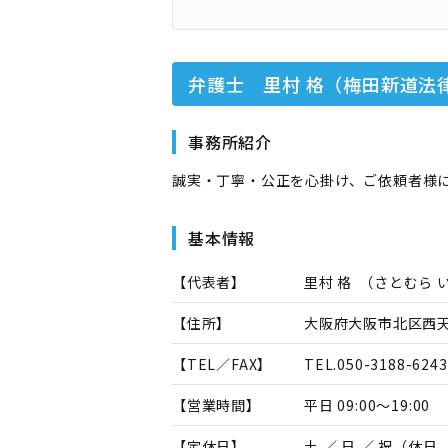
弁護士 里村 格（梅田新道法
事務所紹介
誠実・丁寧・公正を心掛け、ご依頼者様
基本情報
【代表者】
里村 格
（
さとむら 
【住所】
大阪府大阪市北区西天満
【TEL／FAX】
TEL.
050-3188-6243
【営業時間】
平日 09:00～19:00
【定休日】
土 ／ 日 ／ 祝（休