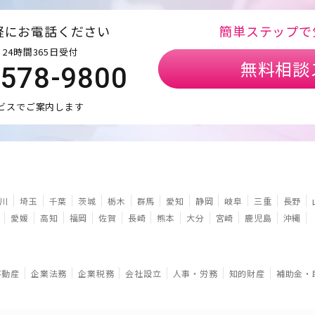
軽にお電話ください
簡単ステップで
24時間365日受付
無料相談
5578-9800
ビスでご案内します
川
埼玉
千葉
茨城
栃木
群馬
愛知
静岡
岐阜
三重
長野
愛媛
高知
福岡
佐賀
長崎
熊本
大分
宮崎
鹿児島
沖縄
不動産
企業法務
企業税務
会社設立
人事・労務
知的財産
補助金・