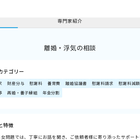
専門家紹介
離婚・浮気の相談
カテゴリー
求
財産分与
慰謝料
養育費
離婚協議書
慰謝料請求
慰謝料減
停
再婚・養子縁組
年金分割
と特徴
男女問題では、丁寧にお話を聞き、ご依頼者様に寄り添ったサポート