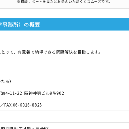
※相談サポートを見たとお伝えいただくとスムーズです。
律事務所）
の概要
にとって、有意義で納得できる問題解決を目指します。
いたる
）
4-11-22 阪神神明ビル9階902
／FAX.
06-6316-8825
日、時間外対応可能・要予約）