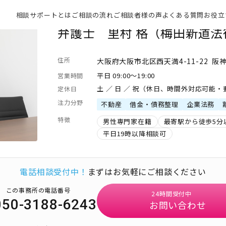
相談サポートとは
ご相談の流れ
ご相談者様の声
よくある質問
お役立
弁護士 里村 格（梅田新道法
住所
大阪府大阪市北区西天満4-11-22 阪
平日 09:00～19:00
営業時間
土 ／ 日 ／ 祝（休日、時間外対応可能
定休日
注力分野
不動産
借金・債務整理
企業法務
特徴
男性専門家在籍
最寄駅から徒歩5分
平日19時以降相談可
電話相談受付中！
まずはお気軽にご相談ください
この事務所の電話番号
24時間受付中
050-3188-6243
お問い合わせ