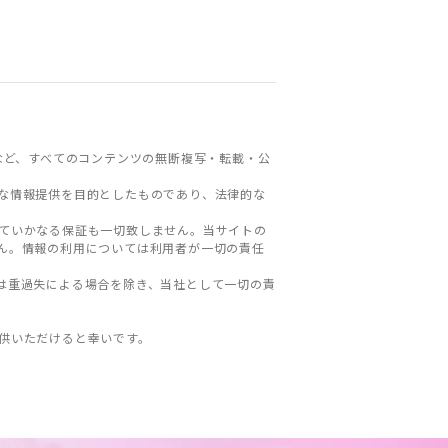
など、すべてのコンテンツの無断複写・転載・公
な情報提供を目的としたものであり、法律的な
ていかなる保証も一切致しません。当サイトの
ん。情報の利用については利用者が一切の責任
は重過失による場合を除き、当社として一切の責
。
供いただけると幸いです。