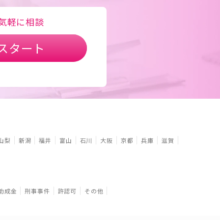
気軽に相談
スタート
山梨
新潟
福井
富山
石川
大阪
京都
兵庫
滋賀
助成金
刑事事件
許認可
その他