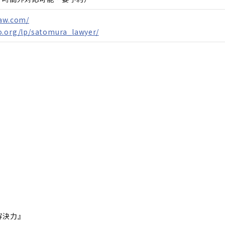
law.com/
o.org/lp/satomura_lawyer/
解決力』