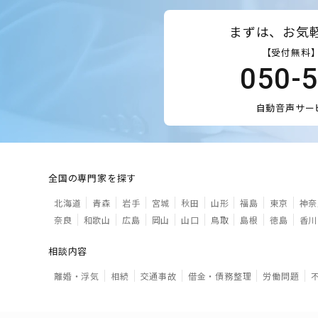
まずは、お気
【受付無料】
050-
自動音声サー
全国の専門家を探す
北海道
青森
岩手
宮城
秋田
山形
福島
東京
神奈
奈良
和歌山
広島
岡山
山口
鳥取
島根
徳島
香川
相談内容
離婚・浮気
相続
交通事故
借金・債務整理
労働問題