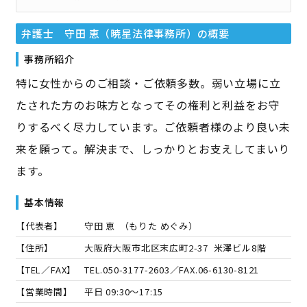
弁護士 守田 恵（暁星法律事務所）
の概要
事務所紹介
特に女性からのご相談・ご依頼多数。弱い立場に立
たされた方のお味方となってその権利と利益をお守
りするべく尽力しています。ご依頼者様のより良い未
来を願って。解決まで、しっかりとお支えしてまいり
ます。
基本情報
【代表者】
守田 恵
（
もりた めぐみ
）
【住所】
大阪府大阪市北区末広町2-37 米澤ビル8階
【TEL／FAX】
TEL.
050-3177-2603
／FAX.
06-6130-8121
【営業時間】
平日 09:30～17:15