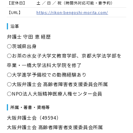
【定休日】
土 ／ 日 ／ 祝（時間外対応可能・要予約）
【URL】
https://rikon-bengoshi-morita.com/
沿革
弁護士 守田 恵 経歴
○茨城県出身
○お茶の水女子大学文教育学部、京都大学法学部を
卒業・一橋大学法科大学院を修了
○大学進学予備校での勤務経験あり
○大阪弁護士会 高齢者障害者支援委員会所属
○NPO法人大阪精神医療人権センター会員
所属・著書・資格等
大阪弁護士会（49594）
大阪弁護士会 高齢者障害者支援委員会所属