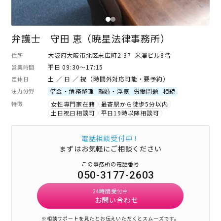
弁護士 守田 恵（暁星法律事務所）
大阪府大阪市北区末広町2-37 米澤ビル8階
住所
平日 09:30～17:15
営業時間
土 ／ 日 ／ 祝（時間外対応可能・要予約）
定休日
注力分野
借金・債務整理
離婚・浮気
労働問題
相続
特徴
女性専門家在籍
最寄駅から徒歩5分以内
土日祝日相談可
平日19時以降相談可
電話相談受付中！
まずはお気軽にご相談ください
この事務所の電話番号
050-3177-2603
24時間受付中
お問い合わせ
※相談サポートを見たとお伝えいただくとスムーズです。