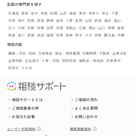
全国の専門家を探す
北海道
青森
岩手
宮城
秋田
山形
福島
東京
神奈川
埼玉
千葉
茨城
栃木
群馬
愛知
静岡
岐阜
三重
長野
山梨
新潟
福井
富山
石川
大阪
京都
兵庫
滋賀
奈良
和歌山
広島
岡山
山口
鳥取
島根
徳島
香川
愛媛
高知
福岡
佐賀
長崎
熊本
大分
宮崎
鹿児島
沖縄
相談内容
離婚・浮気
相続
交通事故
借金・債務整理
労働問題
不動産
企業法務
企業税務
会社設立
人事・労務
知的財産
補助金・助成金
刑事事件
許認可
その他
相談サポートとは
ご相談の流れ
ご相談者様の声
よくある質問
お役立ち記事
お問い合わせ
ユーザー利用規約
情報掲載規約