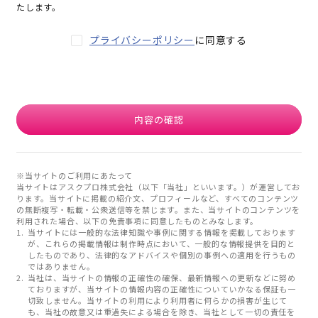
たします。
プライバシーポリシー
に同意する
内容の確認
※当サイトのご利用にあたって
当サイトはアスクプロ株式会社（以下「当社」といいます。）が運営してお
ります。当サイトに掲載の紹介文、プロフィールなど、すべてのコンテンツ
の無断複写・転載・公衆送信等を禁じます。また、当サイトのコンテンツを
利用された場合、以下の免責事項に同意したものとみなします。
当サイトには一般的な法律知識や事例に関する情報を掲載しております
が、これらの掲載情報は制作時点において、一般的な情報提供を目的と
したものであり、法律的なアドバイスや個別の事例への適用を行うもの
ではありません。
当社は、当サイトの情報の正確性の確保、最新情報への更新などに努め
ておりますが、当サイトの情報内容の正確性についていかなる保証も一
切致しません。当サイトの利用により利用者に何らかの損害が生じて
も、当社の故意又は重過失による場合を除き、当社として一切の責任を