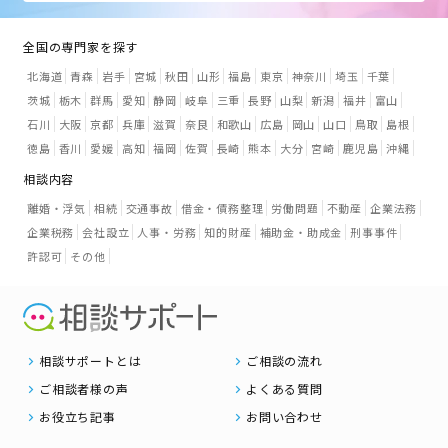
全国の専門家を探す
北海道
青森
岩手
宮城
秋田
山形
福島
東京
神奈川
埼玉
千葉
茨城
栃木
群馬
愛知
静岡
岐阜
三重
長野
山梨
新潟
福井
富山
石川
大阪
京都
兵庫
滋賀
奈良
和歌山
広島
岡山
山口
鳥取
島根
徳島
香川
愛媛
高知
福岡
佐賀
長崎
熊本
大分
宮崎
鹿児島
沖縄
相談内容
離婚・浮気
相続
交通事故
借金・債務整理
労働問題
不動産
企業法務
企業税務
会社設立
人事・労務
知的財産
補助金・助成金
刑事事件
許認可
その他
相談サポートとは
ご相談の流れ
ご相談者様の声
よくある質問
お役立ち記事
お問い合わせ