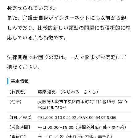
数寄せられています。
また、弁護士自身がインターネットにも以前から親
しんでおり、比較的新しい類型の問題にも積極的に対
応している点も特徴です。
法律問題でお困りの際は、一人で悩まずお気軽にご
相談ください。
基本情報
【代表者】
藤原 達史
（
ふじわら さとし
）
【住所】
大阪府大阪市中央区内本町2丁目1番19号 第10
松屋ビル730号
【TEL／FAX】
TEL.
050-3138-5102
／FAX.
06-6484-9866
【営業時間】
平日 09:00～18:00（時間外対応可能・要予約）
【定休日】
土 ／ 日 ／ 祝（休日対応可能・要予約）