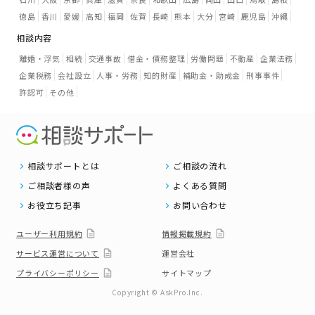
徳島
香川
愛媛
高知
福岡
佐賀
長崎
熊本
大分
宮崎
鹿児島
沖縄
相談内容
離婚・浮気
相続
交通事故
借金・債務整理
労働問題
不動産
企業法務
企業税務
会社設立
人事・労務
知的財産
補助金・助成金
刑事事件
許認可
その他
相談サポートとは
ご相談の流れ
ご相談者様の声
よくある質問
お役立ち記事
お問い合わせ
ユーザー利用規約
情報掲載規約
サービス運営について
運営会社
プライバシーポリシー
サイトマップ
Copyright © AskPro.Inc.