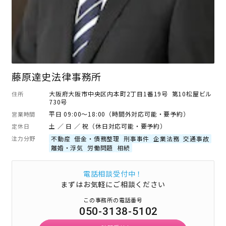
藤原達史法律事務所
大阪府大阪市中央区内本町2丁目1番19号 第10松屋ビル
住所
730号
平日 09:00～18:00（時間外対応可能・要予約）
営業時間
土 ／ 日 ／ 祝（休日対応可能・要予約）
定休日
注力分野
不動産
借金・債務整理
刑事事件
企業法務
交通事故
離婚・浮気
労働問題
相続
電話相談受付中！
まずはお気軽にご相談ください
この事務所の電話番号
050-3138-5102