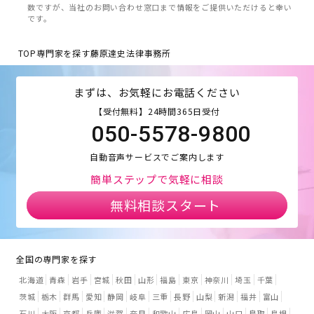
数ですが、当社のお問い合わせ窓口まで情報をご提供いただけると幸い
です。
TOP
専門家を探す
藤原達史法律事務所
まずは、お気軽にお電話ください
【受付無料】24時間365日受付
050-5578-9800
自動音声サービスでご案内します
簡単ステップで気軽に相談
無料相談スタート
全国の専門家を探す
北海道
青森
岩手
宮城
秋田
山形
福島
東京
神奈川
埼玉
千葉
茨城
栃木
群馬
愛知
静岡
岐阜
三重
長野
山梨
新潟
福井
富山
石川
大阪
京都
兵庫
滋賀
奈良
和歌山
広島
岡山
山口
鳥取
島根