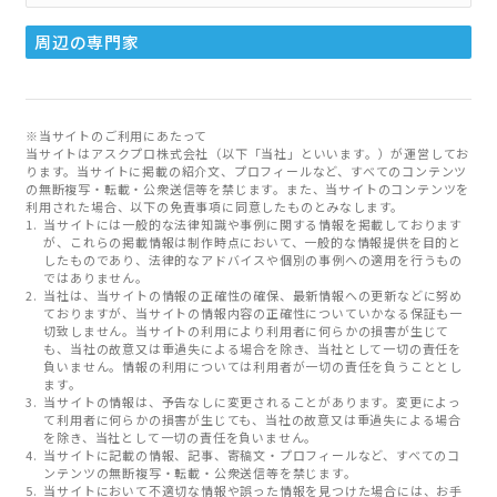
周辺の専門家
※当サイトのご利用にあたって
当サイトはアスクプロ株式会社（以下「当社」といいます。）が運営してお
ります。当サイトに掲載の紹介文、プロフィールなど、すべてのコンテンツ
の無断複写・転載・公衆送信等を禁じます。また、当サイトのコンテンツを
利用された場合、以下の免責事項に同意したものとみなします。
当サイトには一般的な法律知識や事例に関する情報を掲載しております
が、これらの掲載情報は制作時点において、一般的な情報提供を目的と
したものであり、法律的なアドバイスや個別の事例への適用を行うもの
ではありません。
当社は、当サイトの情報の正確性の確保、最新情報への更新などに努め
ておりますが、当サイトの情報内容の正確性についていかなる保証も一
切致しません。当サイトの利用により利用者に何らかの損害が生じて
も、当社の故意又は重過失による場合を除き、当社として一切の責任を
負いません。情報の利用については利用者が一切の責任を負うこととし
ます。
当サイトの情報は、予告なしに変更されることがあります。変更によっ
て利用者に何らかの損害が生じても、当社の故意又は重過失による場合
を除き、当社として一切の責任を負いません。
当サイトに記載の情報、記事、寄稿文・プロフィールなど、すべてのコ
ンテンツの無断複写・転載・公衆送信等を禁じます。
当サイトにおいて不適切な情報や誤った情報を見つけた場合には、お手