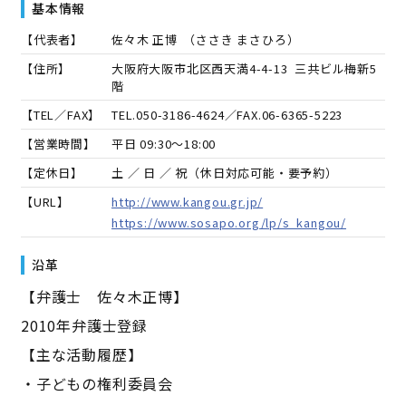
基本情報
【代表者】
佐々木 正博
（
ささき まさひろ
）
【住所】
大阪府大阪市北区西天満4-4-13 三共ビル梅新5
階
【TEL／FAX】
TEL.
050-3186-4624
／FAX.
06-6365-5223
【営業時間】
平日 09:30～18:00
【定休日】
土 ／ 日 ／ 祝（休日対応可能・要予約）
【URL】
http://www.kangou.gr.jp/
https://www.sosapo.org/lp/s_kangou/
沿革
【弁護士 佐々木正博】
2010年弁護士登録
【主な活動履歴】
・子どもの権利委員会