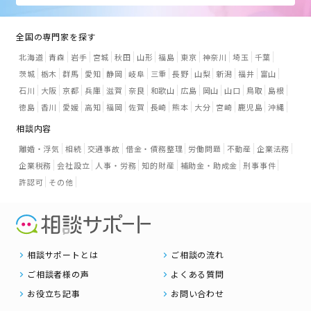
全国の専門家を探す
北海道
青森
岩手
宮城
秋田
山形
福島
東京
神奈川
埼玉
千葉
茨城
栃木
群馬
愛知
静岡
岐阜
三重
長野
山梨
新潟
福井
富山
石川
大阪
京都
兵庫
滋賀
奈良
和歌山
広島
岡山
山口
鳥取
島根
徳島
香川
愛媛
高知
福岡
佐賀
長崎
熊本
大分
宮崎
鹿児島
沖縄
相談内容
離婚・浮気
相続
交通事故
借金・債務整理
労働問題
不動産
企業法務
企業税務
会社設立
人事・労務
知的財産
補助金・助成金
刑事事件
許認可
その他
相談サポートとは
ご相談の流れ
ご相談者様の声
よくある質問
お役立ち記事
お問い合わせ