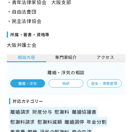
・青年法律家協会 大阪支部
・自由法曹団
・民主法律協会
所属・著書・資格等
大阪弁護士会
相談内容
専門家紹介
アクセス
離婚・浮気の相談
離婚・浮気
相続
借金・債務整理
対応カテゴリー
離婚請求
財産分与
慰謝料
離婚協議書
慰謝料請求
慰謝料減額
離婚調停
年金分割
養育費
親権
浮気の慰謝料
面会交流