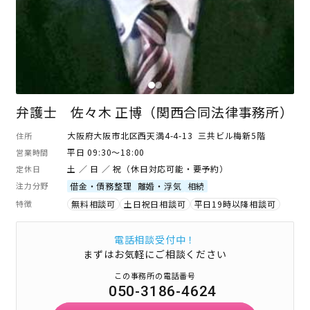
弁護士 佐々木 正博（関西合同法律事務所）
大阪府大阪市北区西天満4-4-13 三共ビル梅新5階
住所
平日 09:30～18:00
営業時間
土 ／ 日 ／ 祝（休日対応可能・要予約）
定休日
注力分野
借金・債務整理
離婚・浮気
相続
特徴
無料相談可
土日祝日相談可
平日19時以降相談可
電話相談受付中！
まずはお気軽にご相談ください
この事務所の電話番号
050-3186-4624