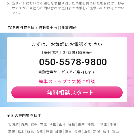
当サイトにおいて不適切な情報や誤った情報を見つけた場合には、お手
数ですが、当社のお問い合わせ窓口まで情報をご提供いただけると幸い
です。
TOP
専門家を探す
行政書士長谷川事務所
まずは、お気軽にお電話ください
【受付無料】24時間365日受付
050-5578-9800
自動音声サービスでご案内します
簡単ステップで気軽に相談
無料相談スタート
全国の専門家を探す
北海道
青森
岩手
宮城
秋田
山形
福島
東京
神奈川
埼玉
千葉
茨城
栃木
群馬
愛知
静岡
岐阜
三重
長野
山梨
新潟
福井
富山