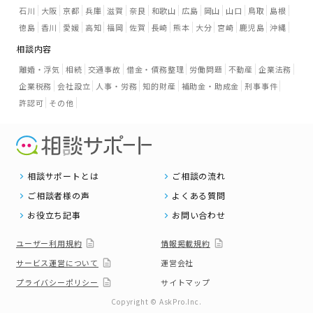
石川
大阪
京都
兵庫
滋賀
奈良
和歌山
広島
岡山
山口
鳥取
島根
徳島
香川
愛媛
高知
福岡
佐賀
長崎
熊本
大分
宮崎
鹿児島
沖縄
相談内容
離婚・浮気
相続
交通事故
借金・債務整理
労働問題
不動産
企業法務
企業税務
会社設立
人事・労務
知的財産
補助金・助成金
刑事事件
許認可
その他
相談サポートとは
ご相談の流れ
ご相談者様の声
よくある質問
お役立ち記事
お問い合わせ
ユーザー利用規約
情報掲載規約
サービス運営について
運営会社
プライバシーポリシー
サイトマップ
Copyright © AskPro.Inc.