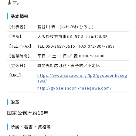
ます。
基本情報
【代表者】
長谷川 浩
（
はせがわ ひろし
）
【住所】
大阪府枚方市東山1-57-5 山岡ビル3F
【TEL／FAX】
TEL.
050-3627-5515
／FAX.
072-807-7897
【営業時間】
平日 ／ 土 ／ 日 ／ 祝 09:00～24:00
【定休日】
時間外対応可能・要予約／不定休
【URL】
https://www.sosapo.org/lp2/gyousei-haseg
awa/
http://gyoseishoshi-hasegawa.com/
沿革
国家公務歴約10年
所属・著書・資格等