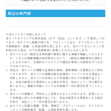
周辺の専門家
※当サイトのご利用にあたって
当サイトはアスクプロ株式会社（以下「当社」といいます。）が運営してお
ります。当サイトに掲載の紹介文、プロフィールなど、すべてのコンテンツ
の無断複写・転載・公衆送信等を禁じます。また、当サイトのコンテンツを
利用された場合、以下の免責事項に同意したものとみなします。
当サイトには一般的な法律知識や事例に関する情報を掲載しております
が、これらの掲載情報は制作時点において、一般的な情報提供を目的と
したものであり、法律的なアドバイスや個別の事例への適用を行うもの
ではありません。
当社は、当サイトの情報の正確性の確保、最新情報への更新などに努め
ておりますが、当サイトの情報内容の正確性についていかなる保証も一
切致しません。当サイトの利用により利用者に何らかの損害が生じて
も、当社の故意又は重過失による場合を除き、当社として一切の責任を
負いません。情報の利用については利用者が一切の責任を負うこととし
ます。
当サイトの情報は、予告なしに変更されることがあります。変更によっ
て利用者に何らかの損害が生じても、当社の故意又は重過失による場合
を除き、当社として一切の責任を負いません。
当サイトに記載の情報、記事、寄稿文・プロフィールなど、すべてのコ
ンテンツの無断複写・転載・公衆送信等を禁じます。