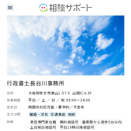
行政書士
行政書士長谷川事務所
大阪府枚方市東山1-57-5 山岡ビル3F
住所
平日 ／ 土 ／ 日 ／ 祝 09:00～24:00
営業時間
時間外対応可能・要予約／不定休
定休日
注力分野
離婚・浮気
交通事故
相続
特徴
男性専門家在籍
無料相談可
最寄駅から徒歩5分以内
土日祝日相談可
平日19時以降相談可