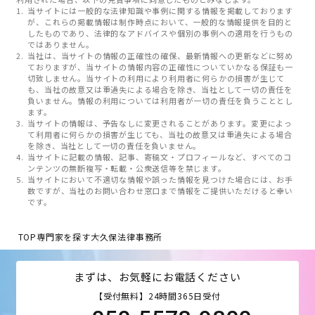
当サイトには一般的な法律知識や事例に関する情報を掲載しております
が、これらの掲載情報は制作時点において、一般的な情報提供を目的と
したものであり、法律的なアドバイスや個別の事例への適用を行うもの
ではありません。
当社は、当サイトの情報の正確性の確保、最新情報への更新などに努め
ておりますが、当サイトの情報内容の正確性についていかなる保証も一
切致しません。当サイトの利用により利用者に何らかの損害が生じて
も、当社の故意又は重過失による場合を除き、当社として一切の責任を
負いません。情報の利用については利用者が一切の責任を負うこととし
ます。
当サイトの情報は、予告なしに変更されることがあります。変更によっ
て利用者に何らかの損害が生じても、当社の故意又は重過失による場合
を除き、当社として一切の責任を負いません。
当サイトに記載の情報、記事、寄稿文・プロフィールなど、すべてのコ
ンテンツの無断複写・転載・公衆送信等を禁じます。
当サイトにおいて不適切な情報や誤った情報を見つけた場合には、お手
数ですが、当社のお問い合わせ窓口まで情報をご提供いただけると幸い
です。
TOP
専門家を探す
大久保法律事務所
まずは、お気軽にお電話ください
【受付無料】24時間365日受付