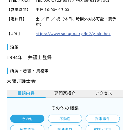
【TEL／FAX】
TEL.
050-1722-6977
／FAX.
06-6316-7301
【営業時間】
平日 10:00～17:00
【定休日】
土 ／ 日 ／ 祝（休日、時間外対応可能・要予
約）
【URL】
https://www.sosapo.org/lp2/y-okubo/
沿革
1994年 弁護士登録
所属・著書・資格等
大阪弁護士会
相談内容
専門家紹介
アクセス
その他の相談
その他
不動産
刑事事件
企業法務
交通事故
離婚・浮気