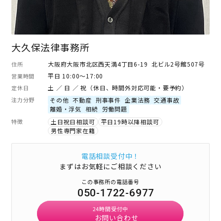
大久保法律事務所
大阪府大阪市北区西天満4丁目6-19 北ビル2号館507号
住所
平日 10:00～17:00
営業時間
土 ／ 日 ／ 祝（休日、時間外対応可能・要予約）
定休日
注力分野
その他
不動産
刑事事件
企業法務
交通事故
離婚・浮気
相続
労働問題
特徴
土日祝日相談可
平日19時以降相談可
男性専門家在籍
電話相談受付中！
まずはお気軽にご相談ください
この事務所の電話番号
050-1722-6977
24時間受付中
お問い合わせ