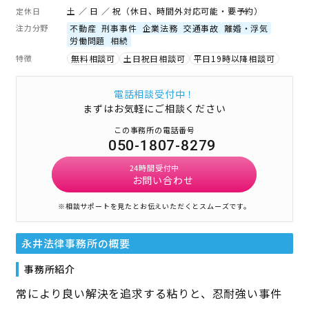
土 ／ 日 ／ 祝（休日、時間外対応可能・要予約）
定休日
注力分野
不動産
刑事事件
企業法務
交通事故
離婚・浮気
労働問題
相続
特徴
無料相談可
土日祝日相談可
平日19時以降相談可
電話相談受付中！
まずはお気軽にご相談ください
この事務所の電話番号
050-1807-8279
24時間受付中
お問い合わせ
※相談サポートを見たとお伝えいただくとスムーズです。
永井法律事務所
の概要
事務所紹介
常により良い解決を追求する粘りと、忍耐強い事件