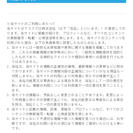
※当サイトのご利用にあたって
当サイトはアスクプロ株式会社（以下「当社」といいます。）が運営してお
ります。当サイトに掲載の紹介文、プロフィールなど、すべてのコンテンツ
の無断複写・転載・公衆送信等を禁じます。また、当サイトのコンテンツを
利用された場合、以下の免責事項に同意したものとみなします。
当サイトには一般的な法律知識や事例に関する情報を掲載しております
が、これらの掲載情報は制作時点において、一般的な情報提供を目的と
したものであり、法律的なアドバイスや個別の事例への適用を行うもの
ではありません。
当社は、当サイトの情報の正確性の確保、最新情報への更新などに努め
ておりますが、当サイトの情報内容の正確性についていかなる保証も一
切致しません。当サイトの利用により利用者に何らかの損害が生じて
も、当社の故意又は重過失による場合を除き、当社として一切の責任を
負いません。情報の利用については利用者が一切の責任を負うこととし
ます。
当サイトの情報は、予告なしに変更されることがあります。変更によっ
て利用者に何らかの損害が生じても、当社の故意又は重過失による場合
を除き、当社として一切の責任を負いません。
当サイトに記載の情報、記事、寄稿文・プロフィールなど、すべてのコ
ンテンツの無断複写・転載・公衆送信等を禁じます。
当サイトにおいて不適切な情報や誤った情報を見つけた場合には、お手
数ですが、当社のお問い合わせ窓口まで情報をご提供いただけると幸い
です。