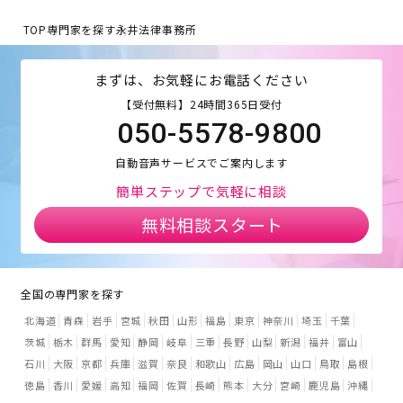
TOP
専門家を探す
永井法律事務所
まずは、お気軽にお電話ください
【受付無料】24時間365日受付
050-5578-9800
自動音声サービスでご案内します
簡単ステップで気軽に相談
無料相談スタート
全国の専門家を探す
北海道
青森
岩手
宮城
秋田
山形
福島
東京
神奈川
埼玉
千葉
茨城
栃木
群馬
愛知
静岡
岐阜
三重
長野
山梨
新潟
福井
富山
石川
大阪
京都
兵庫
滋賀
奈良
和歌山
広島
岡山
山口
鳥取
島根
徳島
香川
愛媛
高知
福岡
佐賀
長崎
熊本
大分
宮崎
鹿児島
沖縄