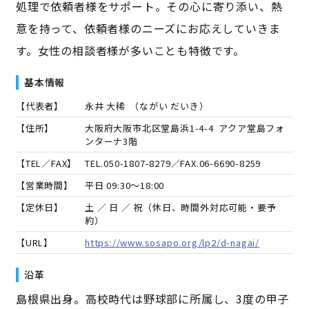
処理で依頼者様をサポート。その心に寄り添い、熱
意を持って、依頼者様のニーズにお応えしていきま
す。女性の相談者様が多いことも特徴です。
基本情報
【代表者】
永井 大稀
（
ながい だいき
）
【住所】
大阪府大阪市北区堂島浜1-4-4 アクア堂島フォ
ンターナ3階
【TEL／FAX】
TEL.
050-1807-8279
／FAX.
06-6690-8259
【営業時間】
平日 09:30～18:00
【定休日】
土 ／ 日 ／ 祝（休日、時間外対応可能・要予
約）
【URL】
https://www.sosapo.org/lp2/d-nagai/
沿革
島根県出身。高校時代は野球部に所属し、3度の甲子