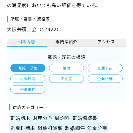
の満足度においても高い評価を得ている。
所属・著書・資格等
大阪弁護士会（57422）
相談内容
専門家紹介
アクセス
離婚・浮気の相談
離婚・浮気
相続
交通事故
労働問題
不動産
企業法務
刑事事件
対応カテゴリー
離婚請求
財産分与
慰謝料
離婚協議書
慰謝料請求
慰謝料減額
離婚調停
年金分割