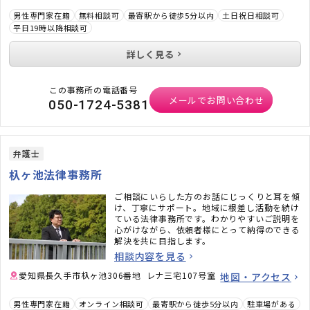
男性専門家在籍
無料相談可
最寄駅から徒歩5分以内
土日祝日相談可
平日19時以降相談可
詳しく見る
この事務所の電話番号
メールでお問い合わせ
050-1724-5381
弁護士
杁ヶ池法律事務所
ご相談にいらした方のお話にじっくりと耳を傾
け、丁寧にサポート。地域に根差し活動を続け
ている法律事務所です。わかりやすいご説明を
心がけながら、依頼者様にとって納得のできる
解決を共に目指します。
相談内容を見る
愛知県長久手市杁ヶ池306番地 レナ三宅107号室
地図・アクセス
男性専門家在籍
オンライン相談可
最寄駅から徒歩5分以内
駐車場がある