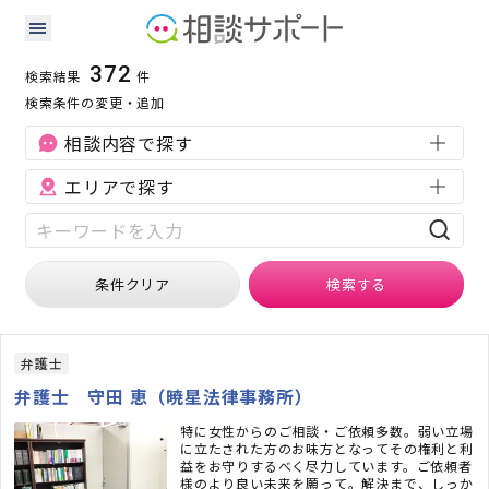
離婚・浮気に強い専門家の検索結果
検索条件：
離婚・浮気
慰謝料減額
372
検索結果
件
検索条件の変更・追加
相談内容で探す
エリアで探す
条件クリア
検索
する
弁護士
弁護士 守田 恵（暁星法律事務所）
特に女性からのご相談・ご依頼多数。弱い立場
に立たされた方のお味方となってその権利と利
益をお守りするべく尽力しています。ご依頼者
様のより良い未来を願って。解決まで、しっか