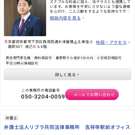
ズナブルな料金に加え、法テラスとも提携して
います。お客様を不安にさせないよう密な連絡
を心がけ、二人三脚をするような気持ちでサポ
ートいたします。キッズスペースもございます
相談内容を見る
ので、お子様連れの方もお気軽にお越しくださ
い。
京都府京都市下京区西洞院通木津屋橋上る東塩小
地図・アクセス
路町607 辰己ビル6階
男性専門家在籍
無料相談可
最寄駅から徒歩5分以内
土日祝日相談可
平日19時以降相談可
詳しく見る
この事務所の電話番号
メールでお問い合わせ
050-3204-0059
弁護士
弁護士法人リブラ共同法律事務所 吉祥寺駅前オフィス