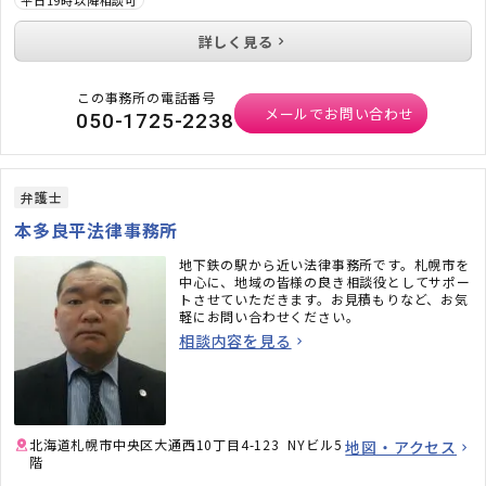
平日19時以降相談可
その様子が愛媛新聞をはじめ各メディアに掲載
されました。
詳しく見る
個人の方との法律相談のみならず、公的な場で
も、これまでの豊富な知識・経験を活かし、弁
護士として活動しております。
この事務所の電話番号
皆さまのお役に立てるよう、これからも多方面
メールでお問い合わせ
での活動に取り組んでまいります。
050-1725-2238
弁護士
本多良平法律事務所
地下鉄の駅から近い法律事務所です。札幌市を
中心に、地域の皆様の良き相談役としてサポー
トさせていただきます。お見積もりなど、お気
軽にお問い合わせください。
相談内容を見る
北海道札幌市中央区大通西10丁目4-123 NYビル5
地図・アクセス
階