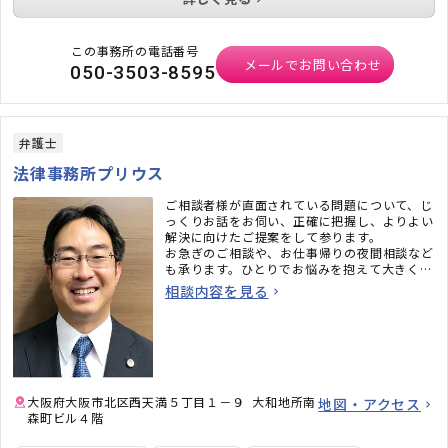
この事務所の電話番号
メールでお問い合わせ
050-3503-8595
弁護士
法律事務所プリウス
ご相談者様が直面されている問題について、じ
っくりお話をお伺い、正確に把握し、よりよい
解決に向けたご提案をして参ります。
お急ぎのご相談や、お仕事帰りの夜間相談など
も承ります。ひとりでお悩みを抱えて大きくし
てしまう前に、まずはお気軽にご相談くださ
相談内容を見る
い。
大阪府大阪市北区西天満５丁目１－９ 大和地所南
地図・アクセス
森町ビル４階