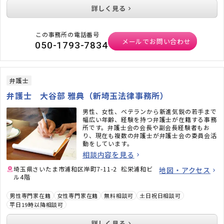
詳しく見る
この事務所の電話番号
メールでお問い合わせ
050-1793-7834
弁護士
弁護士 大谷部 雅典（新埼玉法律事務所）
男性、女性、ベテランから新進気鋭の若手まで
幅広い年齢、経験を持つ弁護士が在籍する事務
所です。弁護士会の会長や副会長経験者もお
り、現在も複数の弁護士が弁護士会の委員会活
動をしています。
相談内容を見る
埼玉県さいたま市浦和区岸町7-11-2 松栄浦和ビ
地図・アクセス
ル4階
男性専門家在籍
女性専門家在籍
無料相談可
土日祝日相談可
平日19時以降相談可
詳しく見る