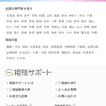
全国の専門家を探す
北海道
青森
岩手
宮城
秋田
山形
福島
東京
神奈川
埼玉
千葉
茨城
栃木
群馬
愛知
静岡
岐阜
三重
長野
山梨
新潟
福井
富山
石川
大阪
京都
兵庫
滋賀
奈良
和歌山
広島
岡山
山口
鳥取
島根
徳島
香川
愛媛
高知
福岡
佐賀
長崎
熊本
大分
宮崎
鹿児島
沖縄
相談内容
離婚・浮気
相続
交通事故
借金・債務整理
労働問題
不動産
企業法務
企業税務
会社設立
人事・労務
知的財産
補助金・助成金
刑事事件
許認可
その他
相談サポートとは
ご相談の流れ
ご相談者様の声
よくある質問
お役立ち記事
お問い合わせ
ユーザー利用規約
情報掲載規約