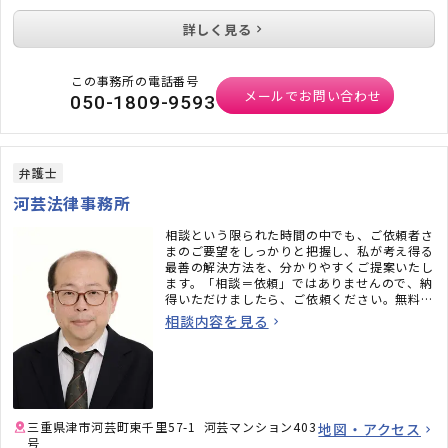
詳しく見る
この事務所の電話番号
メールでお問い合わせ
050-1809-9593
弁護士
河芸法律事務所
相談という限られた時間の中でも、ご依頼者さ
まのご要望をしっかりと把握し、私が考え得る
最善の解決方法を、分かりやすくご提案いたし
ます。「相談＝依頼」ではありませんので、納
得いただけましたら、ご依頼ください。無料の
初回相談でも、通常の相談と同様に、丁寧にお
相談内容を見る
話を伺わせていただきます。
三重県津市河芸町東千里57-1 河芸マンション403
地図・アクセス
号