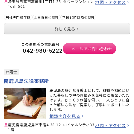
埼玉県日高市高麗川1丁目1-23 タワーマンション
地図・アクセス
Toshi501
男性専門家在籍
土日祝日相談可
平日19時以降相談可
詳しく見る
この事務所の電話番号
メールでお問い合わせ
042-980-5222
弁護士
南鹿児島法律事務所
鹿児島の身近な弁護士として、離婚や相続とい
った暮らしの中のお悩みを気軽にご相談いただ
けます。じっくりお話を伺い、一人ひとりに合
った解決方法をご提案し、丁寧にサポートいた
します。
相談内容を見る
鹿児島県鹿児島市宇宿4-38-12 ロイヤルシティ33
地図・アクセス
1階