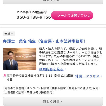
この事務所の電話番号
メールでお問い合わせ
050-3188-9156
弁護士
弁護士 桑名 佑生（名古屋・山本法律事務所）
個人・法人を問わず、幅広いご依頼を受け、紛
争解決を含む高度なリーガルサービスを提供し
ています。既存の枠組みにとらわれず、調査と
戦略を尽くし、ご依頼者様の人生に向き合い、
経済面も踏まえた最善の解決を追求します。
相談内容を見る
東京都千代田区神田神保町3-9-15 幸保ビル2階B
地図・アクセス
号室
男性専門家在籍
オンライン相談可
無料相談可
最寄駅から徒歩5分以内
土日祝日相談可
平日19時以降相談可
詳しく見る