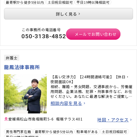
最寄駅から徒歩5分以内
土日祝日相談可
平日19時以降相談可
詳しく見る
この事務所の電話番号
メールでお問い合わせ
050-3138-4852
弁護士
龍鳳法律事務所
【高い交渉力】【24時間連絡可能】【休日・
夜間面談OK】
相続、離婚・男女問題、交通事故から、労働雇
用問題、企業法務、犯罪・刑事事件など、お任
せください。あなたに最適な解決をご提案しま
す。
相談内容を見る
【メディア掲載】愛媛県議会にてSNSトラブル
対策の講師を務めました！
愛媛県松山市南堀端町5-6 堀端テラス401
地図・アクセス
2025年10月、愛媛県議会「環境保健福祉委員
会」にて、議員の皆さまを対象にSNS誹謗中傷
などのインターネットトラブルについて講演を
男性専門家在籍
最寄駅から徒歩5分以内
駐車場がある
土日祝日相談可
行いました。