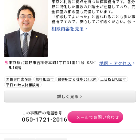
東京と札幌に拠点を持つ法律事務所です。各分
野に特化した複数の弁護士が在籍しており、完
全個室の相談室も完備しています。
「相談してよかった」と言われることも多い事
務所ですので、安心してご相談ください。依頼
者の不安を解消することを第一に考え、懇切丁
相談内容を見る
寧にサポートいたします。
東京都武蔵野市吉祥寺本町1丁目31番11号 KSビ
地図・アクセス
ル10階
男性専門家在籍
無料相談可
最寄駅から徒歩5分以内
土日祝日相談可
平日19時以降相談可
詳しく見る
この事務所の電話番号
メールでお問い合わせ
050-1721-2016