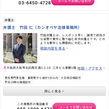
メールでお問い合わせ
03-6450-4728
弁護士
弁護士 竹田 仁（カシオペヤ法律事務所）
竹田弁護士は、レスポンス早く、誠実で前向き
な姿勢で案件に取り組む若手弁護士です。どの
ような案件にも積極的に対応します。
相談内容を見る
大阪府大阪市北区西天満5-2-18 三共ビル東館5階
地図・アクセス
男性専門家在籍
最寄駅から徒歩5分以内
土日祝日相談可
平日19時以降相談可
詳しく見る
この事務所の電話番号
メールでお問い合わせ