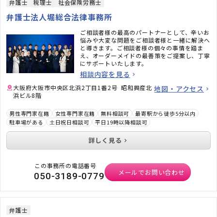
弁護士
税理士
社会保険労務士
弁護士法人堀総合法律事務所
ご相談者様の最高のパートナーとして、辛いお
悩みや大変な問題をご相談者様と一緒に解決へ
と導きます。ご相談者様の個々の事情を踏ま
え、オーダーメイドの最善策をご提案し、丁寧
にサポートいたします。
相談内容を見る
大阪府大阪市中央区北浜2丁目1番2号 昭和興産北
地図・アクセス
浜ビル8階
男性専門家在籍
女性専門家在籍
無料相談可
最寄駅から徒歩5分以内
駐車場がある
土日祝日相談可
平日19時以降相談可
詳しく見る
この事務所の電話番号
メールでお問い合わせ
050-3189-0779
弁護士