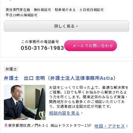
男性専門家在籍
無料相談可
駐車場がある
土日祝日相談可
平日19時以降相談可
詳しく見る
この事務所の電話番号
メールでお問い合わせ
050-3176-1983
弁護士
弁護士 出口 忠明（弁護士法人法律事務所Astia）
お話をじっくりと伺った上で、最適な解決策を
ご提案。1日でも早くお悩みから解放されるよ
う力を尽くします。関東近郊のみならず東海・
関西地方からも数多くのご相談いただいてお
り、交通事故は全国対応が可能です。
相談内容を見る
東京都港区虎ノ門4-3-1 城山トラストタワー15F
地図・アクセス