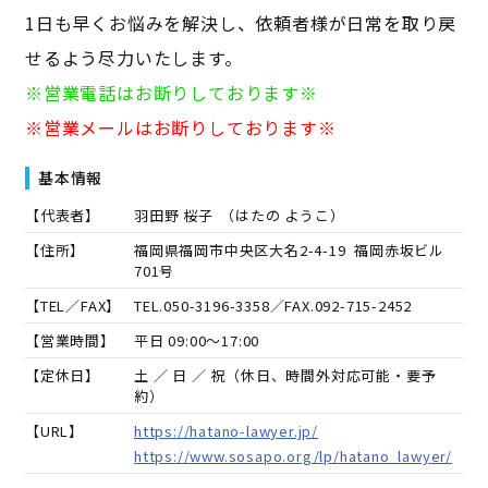
1日も早くお悩みを解決し、依頼者様が日常を取り戻
せるよう尽力いたします。
※営業電話はお断りしております※
※営業メールはお断りしております※
基本情報
【代表者】
羽田野 桜子
（
はたの ようこ
）
【住所】
福岡県福岡市中央区大名2-4-19 福岡赤坂ビル
701号
【TEL／FAX】
TEL.
050-3196-3358
／FAX.
092-715-2452
【営業時間】
平日 09:00～17:00
【定休日】
土 ／ 日 ／ 祝（休日、時間外対応可能・要予
約）
【URL】
https://hatano-lawyer.jp/
https://www.sosapo.org/lp/hatano_lawyer/