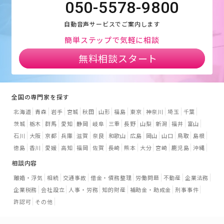
050-5578-9800
自動音声サービスでご案内します
簡単ステップで気軽に相談
無料相談スタート
全国の専門家を探す
北海道
青森
岩手
宮城
秋田
山形
福島
東京
神奈川
埼玉
千葉
茨城
栃木
群馬
愛知
静岡
岐阜
三重
長野
山梨
新潟
福井
富山
石川
大阪
京都
兵庫
滋賀
奈良
和歌山
広島
岡山
山口
鳥取
島根
徳島
香川
愛媛
高知
福岡
佐賀
長崎
熊本
大分
宮崎
鹿児島
沖縄
相談内容
離婚・浮気
相続
交通事故
借金・債務整理
労働問題
不動産
企業法務
企業税務
会社設立
人事・労務
知的財産
補助金・助成金
刑事事件
許認可
その他