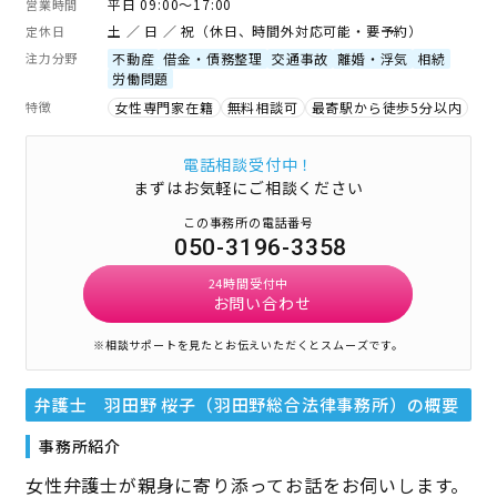
平日 09:00～17:00
営業時間
土 ／ 日 ／ 祝（休日、時間外対応可能・要予約）
定休日
注力分野
不動産
借金・債務整理
交通事故
離婚・浮気
相続
労働問題
特徴
女性専門家在籍
無料相談可
最寄駅から徒歩5分以内
電話相談受付中！
まずはお気軽にご相談ください
この事務所の電話番号
050-3196-3358
24時間受付中
お問い合わせ
※相談サポートを見たとお伝えいただくとスムーズです。
弁護士 羽田野 桜子（羽田野総合法律事務所）
の概要
事務所紹介
女性弁護士が親身に寄り添ってお話をお伺いします。