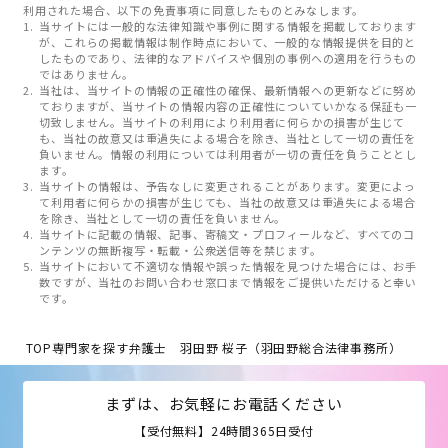
利用された場合、以下の免責事項に同意したものとみなします。
当サイトには一般的な法律知識や事例に関する情報を掲載しております
が、これらの掲載情報は制作時点において、一般的な情報提供を目的と
したものであり、法律的なアドバイスや個別の事例への適用を行うもの
ではありません。
当社は、当サイトの情報の正確性の確保、最新情報への更新などに努め
ておりますが、当サイトの情報内容の正確性についていかなる保証も一
切致しません。当サイトの利用により利用者に何らかの損害が生じて
も、当社の故意又は重過失による場合を除き、当社として一切の責任を
負いません。情報の利用については利用者が一切の責任を負うこととし
ます。
当サイトの情報は、予告なしに変更されることがあります。変更によっ
て利用者に何らかの損害が生じても、当社の故意又は重過失による場合
を除き、当社として一切の責任を負いません。
当サイトに記載の情報、記事、寄稿文・プロフィールなど、すべてのコ
ンテンツの無断複写・転載・公衆送信等を禁じます。
当サイトにおいて不適切な情報や誤った情報を見つけた場合には、お手
数ですが、当社のお問い合わせ窓口まで情報をご提供いただけると幸い
です。
TOP
専門家を探す
弁護士 羽田野 桜子（羽田野総合法律事務所）
まずは、お気軽にお電話ください
【受付無料】24時間365日受付