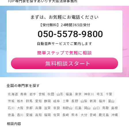
TOP
専門家を探す
あいりす大阪法律事務所
まずは、お気軽にお電話ください
【受付無料】24時間365日受付
050-5578-9800
自動音声サービスでご案内します
簡単ステップで気軽に相談
無料相談スタート
全国の専門家を探す
北海道
青森
岩手
宮城
秋田
山形
福島
東京
神奈川
埼玉
千葉
茨城
栃木
群馬
愛知
静岡
岐阜
三重
長野
山梨
新潟
福井
富山
石川
大阪
京都
兵庫
滋賀
奈良
和歌山
広島
岡山
山口
鳥取
島根
徳島
香川
愛媛
高知
福岡
佐賀
長崎
熊本
大分
宮崎
鹿児島
沖縄
相談内容