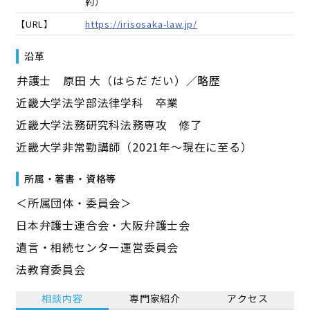
約）
【URL】
https://irisosaka-law.jp/
沿革
――弁護士 原田 大（はらだ だい）／略歴――
近畿大学法学部法律学科 卒業
近畿大学法務研究科法務専攻 修了
近畿大学非常勤講師（2021年～現在に至る）
所属・著書・資格等
＜所属団体・委員会＞
日本弁護士連合会・大阪弁護士会
遺言・相続センター運営委員会
法教育委員会
相談内容
専門家紹介
アクセス