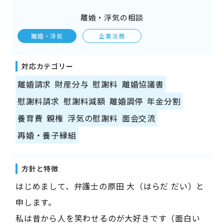
離婚・浮気の相談
離婚・浮気
企業法務
対応カテゴリー
離婚請求
財産分与
慰謝料
離婚協議書
慰謝料請求
慰謝料減額
離婚調停
年金分割
養育費
親権
浮気の慰謝料
面会交流
再婚・養子縁組
方針と特徴
はじめまして、弁護士の原田 大（はらだ だい）と
申します。
私は昔から人を笑わせるのが大好きです（面白い