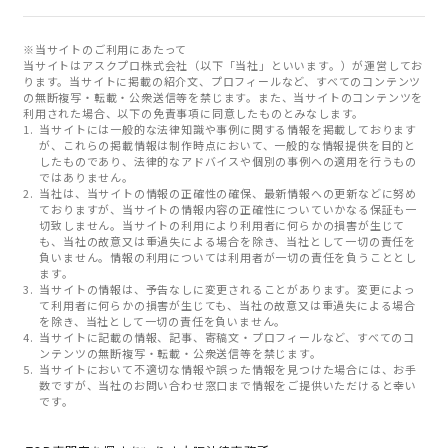
※当サイトのご利用にあたって
当サイトはアスクプロ株式会社（以下「当社」といいます。）が運営してお
ります。当サイトに掲載の紹介文、プロフィールなど、すべてのコンテンツ
の無断複写・転載・公衆送信等を禁じます。また、当サイトのコンテンツを
利用された場合、以下の免責事項に同意したものとみなします。
当サイトには一般的な法律知識や事例に関する情報を掲載しております
が、これらの掲載情報は制作時点において、一般的な情報提供を目的と
したものであり、法律的なアドバイスや個別の事例への適用を行うもの
ではありません。
当社は、当サイトの情報の正確性の確保、最新情報への更新などに努め
ておりますが、当サイトの情報内容の正確性についていかなる保証も一
切致しません。当サイトの利用により利用者に何らかの損害が生じて
も、当社の故意又は重過失による場合を除き、当社として一切の責任を
負いません。情報の利用については利用者が一切の責任を負うこととし
ます。
当サイトの情報は、予告なしに変更されることがあります。変更によっ
て利用者に何らかの損害が生じても、当社の故意又は重過失による場合
を除き、当社として一切の責任を負いません。
当サイトに記載の情報、記事、寄稿文・プロフィールなど、すべてのコ
ンテンツの無断複写・転載・公衆送信等を禁じます。
当サイトにおいて不適切な情報や誤った情報を見つけた場合には、お手
数ですが、当社のお問い合わせ窓口まで情報をご提供いただけると幸い
です。