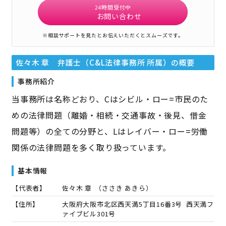
24時間受付中
お問い合わせ
※相談サポートを見たとお伝えいただくとスムーズです。
佐々木 章 弁護士（C&L法律事務所 所属）
の概要
事務所紹介
当事務所は名称どおり、Cはシビル・ロー=市民のた
めの法律問題（離婚・相続・交通事故・後見、借金
問題等）の全ての分野と、Lはレイバー・ロー=労働
関係の法律問題を多く取り扱っています。
基本情報
【代表者】
佐々木 章
（
ささき あきら
）
【住所】
大阪府大阪市北区西天満5丁目16番3号 西天満フ
ァイブビル301号