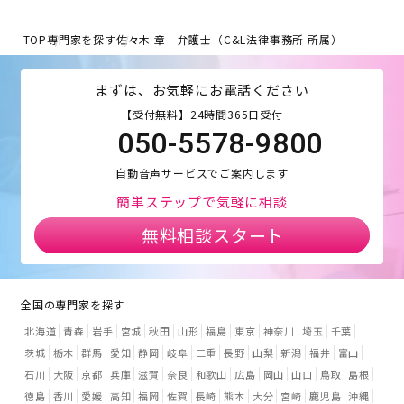
TOP
専門家を探す
佐々木 章 弁護士（C&L法律事務所 所属）
まずは、お気軽にお電話ください
【受付無料】24時間365日受付
050-5578-9800
自動音声サービスでご案内します
簡単ステップで気軽に相談
無料相談スタート
全国の専門家を探す
北海道
青森
岩手
宮城
秋田
山形
福島
東京
神奈川
埼玉
千葉
茨城
栃木
群馬
愛知
静岡
岐阜
三重
長野
山梨
新潟
福井
富山
石川
大阪
京都
兵庫
滋賀
奈良
和歌山
広島
岡山
山口
鳥取
島根
徳島
香川
愛媛
高知
福岡
佐賀
長崎
熊本
大分
宮崎
鹿児島
沖縄