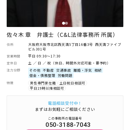
佐々木 章 弁護士（C&L法律事務所 所属）
大阪府大阪市北区西天満5丁目16番3号 西天満ファイブ
住所
ビル301号
平日 09:30～17:30
営業時間
土 ／ 日 ／ 祝（休日、時間外対応可能・要予約）
定休日
注力分野
その他
不動産
交通事故
離婚・浮気
相続
借金・債務整理
労働問題
特徴
男性専門家在籍
土日祝日相談可
平日19時以降相談可
電話相談受付中！
まずはお気軽にご相談ください
この事務所の電話番号
050-3188-7043