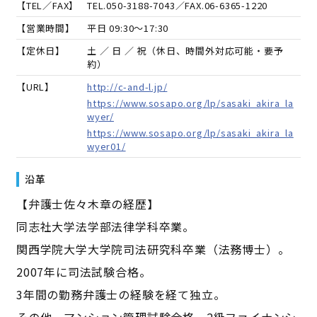
【TEL／FAX】
TEL.
050-3188-7043
／FAX.
06-6365-1220
【営業時間】
平日 09:30～17:30
【定休日】
土 ／ 日 ／ 祝（休日、時間外対応可能・要予
約）
【URL】
http://c-and-l.jp/
https://www.sosapo.org/lp/sasaki_akira_la
wyer/
https://www.sosapo.org/lp/sasaki_akira_la
wyer01/
沿革
【弁護士佐々木章の経歴】
同志社大学法学部法律学科卒業。
関西学院大学大学院司法研究科卒業（法務博士）。
2007年に司法試験合格。
3年間の勤務弁護士の経験を経て独立。
その他、マンション管理試験合格、2級ファイナンシ