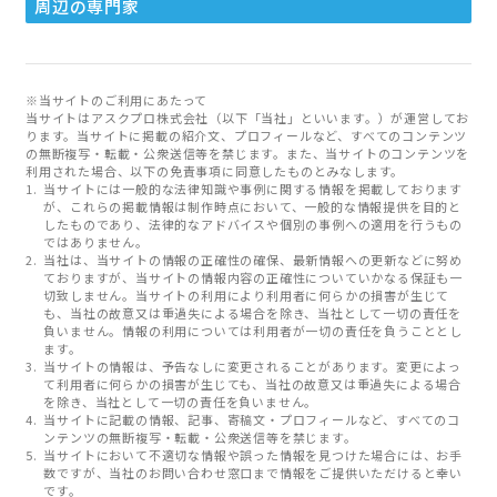
周辺の専門家
※当サイトのご利用にあたって
当サイトはアスクプロ株式会社（以下「当社」といいます。）が運営してお
ります。当サイトに掲載の紹介文、プロフィールなど、すべてのコンテンツ
の無断複写・転載・公衆送信等を禁じます。また、当サイトのコンテンツを
利用された場合、以下の免責事項に同意したものとみなします。
当サイトには一般的な法律知識や事例に関する情報を掲載しております
が、これらの掲載情報は制作時点において、一般的な情報提供を目的と
したものであり、法律的なアドバイスや個別の事例への適用を行うもの
ではありません。
当社は、当サイトの情報の正確性の確保、最新情報への更新などに努め
ておりますが、当サイトの情報内容の正確性についていかなる保証も一
切致しません。当サイトの利用により利用者に何らかの損害が生じて
も、当社の故意又は重過失による場合を除き、当社として一切の責任を
負いません。情報の利用については利用者が一切の責任を負うこととし
ます。
当サイトの情報は、予告なしに変更されることがあります。変更によっ
て利用者に何らかの損害が生じても、当社の故意又は重過失による場合
を除き、当社として一切の責任を負いません。
当サイトに記載の情報、記事、寄稿文・プロフィールなど、すべてのコ
ンテンツの無断複写・転載・公衆送信等を禁じます。
当サイトにおいて不適切な情報や誤った情報を見つけた場合には、お手
数ですが、当社のお問い合わせ窓口まで情報をご提供いただけると幸い
です。