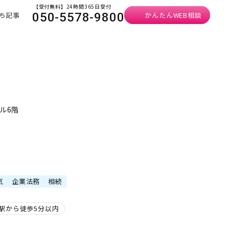
【受付無料】24時間365日受付
ち記事
かんたんWEB相談
050-5578-9800
ル6階
）
気
企業法務
相続
駅から徒歩5分以内