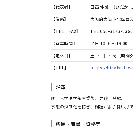
【代表者】
日高 伸哉
（
ひだか 
【住所】
大阪府大阪市北区西天満
【TEL／FAX】
TEL.
050-3173-8366
【営業時間】
平日 10:00～19:00
【定休日】
土 ／ 日 ／ 祝（時
【URL】
https://hidaka-law
沿革
関西大学法学部卒業後、弁護士登録。
事態の深刻化を防ぎ、問題がより良い形
所属・著書・資格等