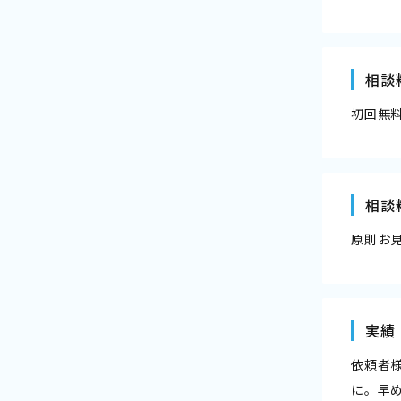
相談
初回無
相談
原則お
実績
依頼者
に。早