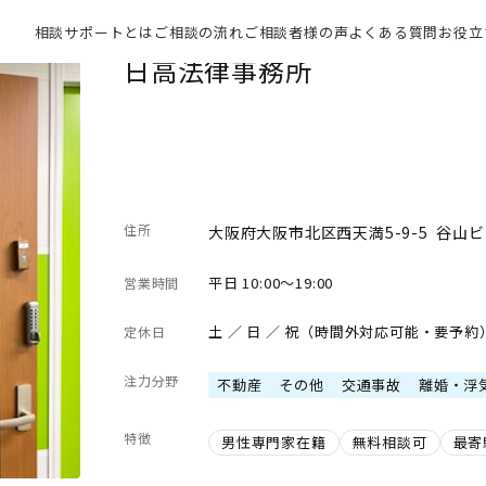
相談サポートとは
ご相談の流れ
ご相談者様の声
よくある質問
お役立
日高法律事務所
住所
大阪府大阪市北区西天満5-9-5 谷山ビ
平日 10:00～19:00
営業時間
土 ／ 日 ／ 祝（時間外対応可能・要予約
定休日
注力分野
不動産
その他
交通事故
離婚・浮
特徴
男性専門家在籍
無料相談可
最寄