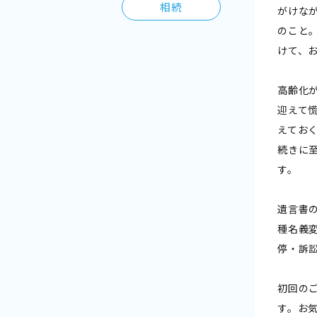
相続
がけな
のこと
けて、
高齢化
迎えて
えてお
続きに
す。
遺言書
種名義
停・訴
初回の
す。お