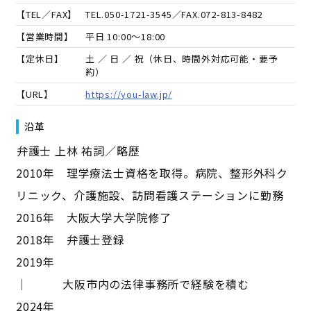
【TEL／FAX】
TEL.
050-1721-3545
／FAX.
072-813-8482
【営業時間】
平日 10:00～18:00
【定休日】
土 ／ 日 ／ 祝（休日、時間外対応可能・要予
約）
【URL】
https://you-law.jp/
沿革
――弁護士 上林 祐詞／略歴――
2010年 理学療法士資格を取得。病院、整形外科ク
リニック、介護施設、訪問看護ステーションに勤務
2016年 大阪大学大学院修了
2018年 弁護士登録
2019年
｜ 大阪市内の法律事務所で経験を積む
2024年