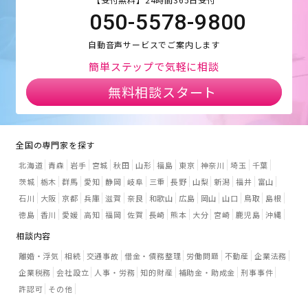
050-5578-9800
自動音声サービスでご案内します
簡単ステップで気軽に相談
無料相談スタート
全国の専門家を探す
北海道
青森
岩手
宮城
秋田
山形
福島
東京
神奈川
埼玉
千葉
茨城
栃木
群馬
愛知
静岡
岐阜
三重
長野
山梨
新潟
福井
富山
石川
大阪
京都
兵庫
滋賀
奈良
和歌山
広島
岡山
山口
鳥取
島根
徳島
香川
愛媛
高知
福岡
佐賀
長崎
熊本
大分
宮崎
鹿児島
沖縄
相談内容
離婚・浮気
相続
交通事故
借金・債務整理
労働問題
不動産
企業法務
企業税務
会社設立
人事・労務
知的財産
補助金・助成金
刑事事件
許認可
その他