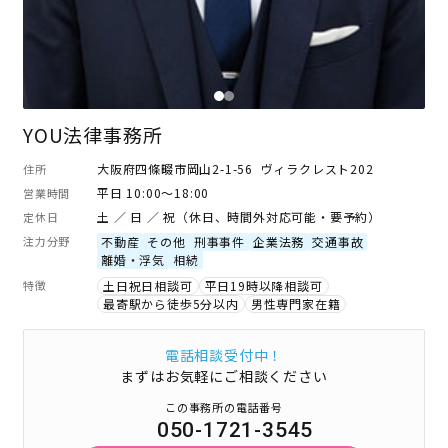
YOU法律事務所
大阪府四條畷市岡山2-1-56 ヴィラクレスト202
住所
平日 10:00～18:00
営業時間
土 ／ 日 ／ 祝（休日、時間外対応可能・要予約）
定休日
注力分野
不動産
その他
刑事事件
企業法務
交通事故
離婚・浮気
相続
特徴
土日祝日相談可
平日19時以降相談可
最寄駅から徒歩5分以内
男性専門家在籍
電話相談受付中！
まずはお気軽にご相談ください
この事務所の電話番号
050-1721-3545