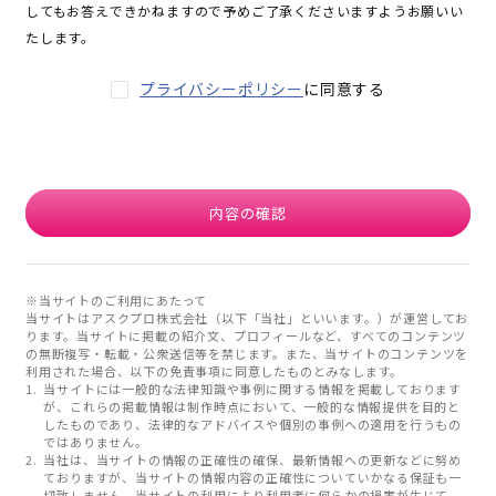
してもお答えできかねますので予めご了承くださいますようお願いい
たします。
プライバシーポリシー
に同意する
内容の確認
※当サイトのご利用にあたって
当サイトはアスクプロ株式会社（以下「当社」といいます。）が運営してお
ります。当サイトに掲載の紹介文、プロフィールなど、すべてのコンテンツ
の無断複写・転載・公衆送信等を禁じます。また、当サイトのコンテンツを
利用された場合、以下の免責事項に同意したものとみなします。
当サイトには一般的な法律知識や事例に関する情報を掲載しております
が、これらの掲載情報は制作時点において、一般的な情報提供を目的と
したものであり、法律的なアドバイスや個別の事例への適用を行うもの
ではありません。
当社は、当サイトの情報の正確性の確保、最新情報への更新などに努め
ておりますが、当サイトの情報内容の正確性についていかなる保証も一
切致しません。当サイトの利用により利用者に何らかの損害が生じて