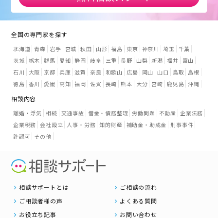
全国の専門家を探す
北海道
青森
岩手
宮城
秋田
山形
福島
東京
神奈川
埼玉
千葉
茨城
栃木
群馬
愛知
静岡
岐阜
三重
長野
山梨
新潟
福井
富山
石川
大阪
京都
兵庫
滋賀
奈良
和歌山
広島
岡山
山口
鳥取
島根
徳島
香川
愛媛
高知
福岡
佐賀
長崎
熊本
大分
宮崎
鹿児島
沖縄
相談内容
離婚・浮気
相続
交通事故
借金・債務整理
労働問題
不動産
企業法務
企業税務
会社設立
人事・労務
知的財産
補助金・助成金
刑事事件
許認可
その他
相談サポートとは
ご相談の流れ
ご相談者様の声
よくある質問
お役立ち記事
お問い合わせ