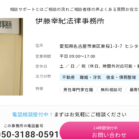
相談サポートとは
ご相談の流れ
ご相談者様の声
よくある質問
お役立
伊藤幸紀法律事務所
住所
愛知県名古屋市東区東桜1-3-7 ヒシタビ
平日 09:00～17:00
営業時間
土 ／ 日 ／ 祝（休日、時間外対応可能
定休日
注力分野
不動産
離婚・浮気
借金・債務整理
特徴
男性専門家在籍
無料相談可
最寄
電話相談受付中！
まずはお気軽にご相談ください
この事務所の電話番号
24時間受付中
050-3188-0591
お問い合わせ