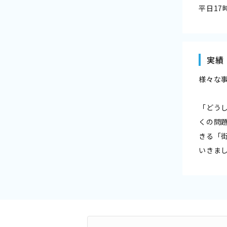
平日1
実績
様々な
「どう
くの問
きる「
いきま