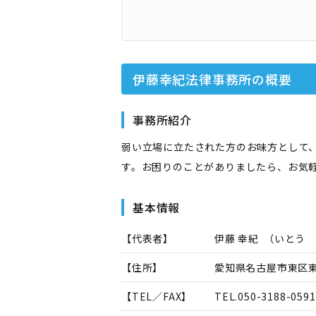
伊藤幸紀法律事務所
の概要
事務所紹介
弱い立場に立たされた方のお味方として
す。お困りのことがありましたら、お気
基本情報
【代表者】
伊藤 幸紀
（
いとう
【住所】
愛知県名古屋市東区東桜1
【TEL／FAX】
TEL.
050-3188-0591