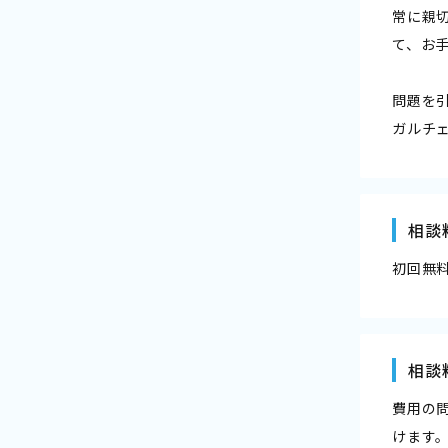
常に親
て、お
問題を
ガルチ
相談
初回無
相談
費用の
けます