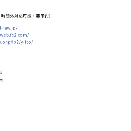
日、時間外対応可能・要予約）
i-law.jp/
.web.fc2.com/
.org/lp2/y-ito/
る
居