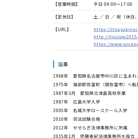
【営業時間】
平日 09:00～17:00
【定休日】
土 ／ 日 ／ 祝（休
【URL】
https://itouyukinor
http://itoulow2015
https://www.sosapo
沿革
1968年 愛知県名古屋市中川区に生まれ
1975年 海部郡弥富町（現弥富市）へ転
1987年3月 愛知県立津島高校卒業
1987年 広島大学入学
2005年 名城大学ロースクール入学
2010年 司法試験合格
2012年 せせらぎ法律事務所に所属
2015年1月 伊藤幸紀法律事務所を設立