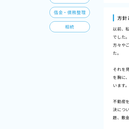
借金・債務整理
方針
相続
以前、
でした
方々や
た。
それを
を胸に
います
不動産
決につ
題、敷