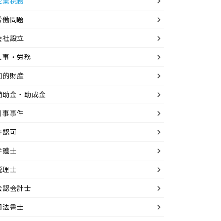
企業税務
労働問題
会社設立
人事・労務
知的財産
補助金・助成金
刑事事件
許認可
弁護士
税理士
公認会計士
司法書士