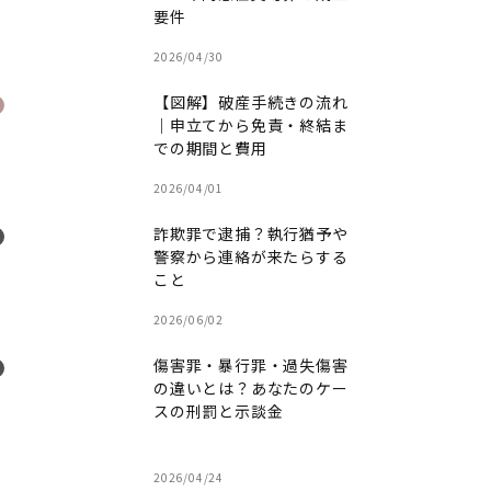
要件
2026/04/30
【図解】破産手続きの流れ
｜申立てから免責・終結ま
での期間と費用
2026/04/01
詐欺罪で逮捕？執行猶予や
警察から連絡が来たらする
こと
2026/06/02
傷害罪・暴行罪・過失傷害
の違いとは？あなたのケー
スの刑罰と示談金
2026/04/24