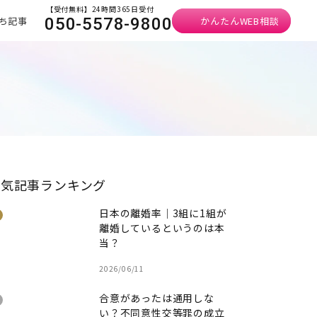
【受付無料】24時間365日受付
ち記事
かんたんWEB相談
050-5578-9800
人気記事ランキング
日本の離婚率｜3組に1組が
離婚しているというのは本
当？
2026/06/11
合意があったは通用しな
い？不同意性交等罪の成立