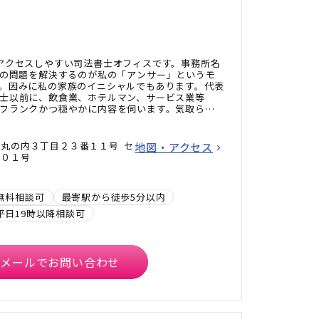
アクセスしやすい司法書士オフィスです。事務所名
様の問題を解決するのが私の「アンサー」というモ
。因みに私の家族のイニシャルでもあります。代表
士以前に、飲食業、ホテルマン、サービス業等
フランクかつ穏やかに内容を伺います。気取ら
、一度ご相談で繋がった方から、気軽にお電話を
ありません。身近な問題を得意としていますの
いてください。
丸の内３丁目２３番１１号 セ
地図・アクセス
５０１号
無料相談可
最寄駅から徒歩5分以内
平日19時以降相談可
メールでお問い合わせ