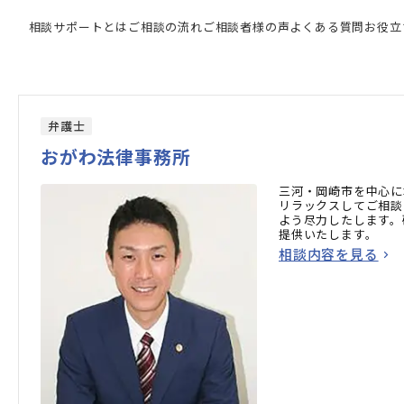
家の検索結果
相談サポートとは
ご相談の流れ
ご相談者様の声
よくある質問
お役立
弁護士
おがわ法律事務所
三河・岡崎市を中心に
リラックスしてご相談
よう尽力したします。
提供いたします。
相談内容を見る