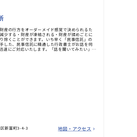
所
財産の行方をオーダーメイド感覚で決められるた
減少する・財産が凍結される・財産が揉めごとに
り除くことができます。いち早く「民事信託」の
手した、民事信託に精通した行政書士がお話を伺
迅速にご対応いたします。「話を聞いてみたい」と
談ください。
新富町3-4-3
地図・アクセス