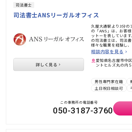
司法書士
司法書士ANSリーガルオフィス
久屋大通駅より3分の
の「ANS」は、お客
ットーを表しています
の司法書士は、司法書
様々な職業を経験し、
ず・飾らず話すせいか
相談内容を見る
いただくことも少なく
で、何でも遠慮なく聞
愛知県名古屋市中区
詳しく見る
ントヒルズ丸の内
男性専門家在籍
土日祝日相談可
この事務所の電話番号
050-3187-3760