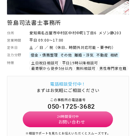
笹島司法書士事務所
愛知県名古屋市中村区中村中町1丁目6 メゾン静203
住所
平日 09:00～17:00
営業時間
土 ／ 日 ／ 祝（休日、時間外対応可能・要予約）
定休日
注力分野
借金・債務整理
その他
離婚・浮気
不動産
相続
特徴
土日祝日相談可
平日19時以降相談可
最寄駅から徒歩5分以内
無料相談可
男性専門家在籍
電話相談受付中！
まずはお気軽にご相談ください
この事務所の電話番号
050-1725-3682
24時間受付中
お問い合わせ
※相談サポートを見たとお伝えいただくとスムーズです。