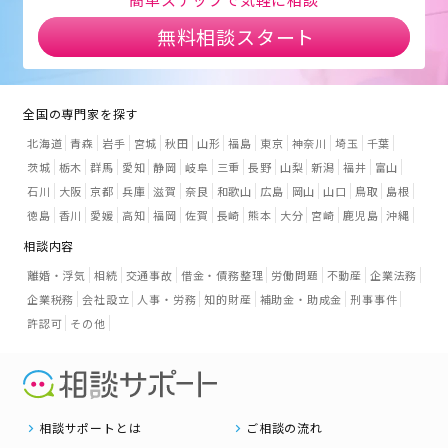
無料相談スタート
全国の専門家を探す
北海道
青森
岩手
宮城
秋田
山形
福島
東京
神奈川
埼玉
千葉
茨城
栃木
群馬
愛知
静岡
岐阜
三重
長野
山梨
新潟
福井
富山
石川
大阪
京都
兵庫
滋賀
奈良
和歌山
広島
岡山
山口
鳥取
島根
徳島
香川
愛媛
高知
福岡
佐賀
長崎
熊本
大分
宮崎
鹿児島
沖縄
相談内容
離婚・浮気
相続
交通事故
借金・債務整理
労働問題
不動産
企業法務
企業税務
会社設立
人事・労務
知的財産
補助金・助成金
刑事事件
許認可
その他
相談サポートとは
ご相談の流れ