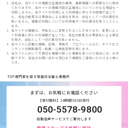
当社は、当サイトの情報の正確性の確保、最新情報への更新などに努め
ておりますが、当サイトの情報内容の正確性についていかなる保証も一
切致しません。当サイトの利用により利用者に何らかの損害が生じて
も、当社の故意又は重過失による場合を除き、当社として一切の責任を
負いません。情報の利用については利用者が一切の責任を負うこととし
ます。
当サイトの情報は、予告なしに変更されることがあります。変更によっ
て利用者に何らかの損害が生じても、当社の故意又は重過失による場合
を除き、当社として一切の責任を負いません。
当サイトに記載の情報、記事、寄稿文・プロフィールなど、すべてのコ
ンテンツの無断複写・転載・公衆送信等を禁じます。
当サイトにおいて不適切な情報や誤った情報を見つけた場合には、お手
数ですが、当社のお問い合わせ窓口まで情報をご提供いただけると幸い
です。
TOP
専門家を探す
笹島司法書士事務所
まずは、お気軽にお電話ください
【受付無料】24時間365日受付
050-5578-9800
自動音声サービスでご案内します
簡単ステップで気軽に相談