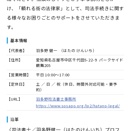
け、「頼れる街の法律家」として、司法手続きに関す
る様々なお困りごとのサポートをさせていただきま
す。
基本情報
【代表者】
羽多野 健一
（
はたの けんいち
）
【住所】
愛知県名古屋市中区千代田5-22-9 パークサイド
鶴舞205
【営業時間】
平日 10:00～17:00
【定休日】
土 ／ 日 ／ 祝（休日、時間外対応可能・要予
約）
【URL】
羽多野司法書士事務所
https://www.sosapo.org/lp2/hatano-legal/
沿革
〈司法書士／羽多野健一（はたのけんいち）プロフ