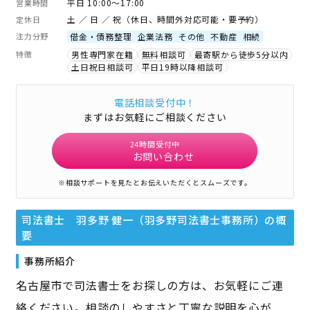
平日 10:00～17:00
営業時間
土 ／ 日 ／ 祝（休日、時間外対応可能・要予約）
定休日
注力分野
借金・債務整理
企業法務
その他
不動産
相続
特徴
男性専門家在籍
無料相談可
最寄駅から徒歩5分以内
土日祝日相談可
平日19時以降相談可
電話相談受付中！
まずはお気軽にご相談ください
24時間受付中
お問い合わせ
※相談サポートを見たとお伝えいただくとスムーズです。
司法書士 羽多野 健一（羽多野司法書士事務所）
の概
要
事務所紹介
名古屋市で司法書士をお探しの方は、お気軽にご連
絡ください。相談のしやすさと丁寧な説明を心が