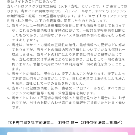
※当サイトのご利用にあたって
当サイトはアスクプロ株式会社（以下「当社」といいます。）が運営してお
ります。当サイトに掲載の紹介文、プロフィールなど、すべてのコンテンツ
の無断複写・転載・公衆送信等を禁じます。また、当サイトのコンテンツを
利用された場合、以下の免責事項に同意したものとみなします。
当サイトには一般的な法律知識や事例に関する情報を掲載しております
が、これらの掲載情報は制作時点において、一般的な情報提供を目的と
したものであり、法律的なアドバイスや個別の事例への適用を行うもの
ではありません。
当社は、当サイトの情報の正確性の確保、最新情報への更新などに努め
ておりますが、当サイトの情報内容の正確性についていかなる保証も一
切致しません。当サイトの利用により利用者に何らかの損害が生じて
も、当社の故意又は重過失による場合を除き、当社として一切の責任を
負いません。情報の利用については利用者が一切の責任を負うこととし
ます。
当サイトの情報は、予告なしに変更されることがあります。変更によっ
て利用者に何らかの損害が生じても、当社の故意又は重過失による場合
を除き、当社として一切の責任を負いません。
当サイトに記載の情報、記事、寄稿文・プロフィールなど、すべてのコ
ンテンツの無断複写・転載・公衆送信等を禁じます。
当サイトにおいて不適切な情報や誤った情報を見つけた場合には、お手
数ですが、当社のお問い合わせ窓口まで情報をご提供いただけると幸い
です。
TOP
専門家を探す
司法書士 羽多野 健一（羽多野司法書士事務所）