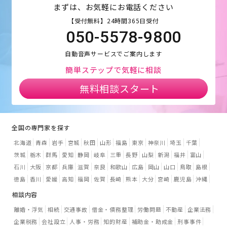
まずは、お気軽にお電話ください
【受付無料】24時間365日受付
050-5578-9800
自動音声サービスでご案内します
簡単ステップで気軽に相談
無料相談スタート
全国の専門家を探す
北海道
青森
岩手
宮城
秋田
山形
福島
東京
神奈川
埼玉
千葉
茨城
栃木
群馬
愛知
静岡
岐阜
三重
長野
山梨
新潟
福井
富山
石川
大阪
京都
兵庫
滋賀
奈良
和歌山
広島
岡山
山口
鳥取
島根
徳島
香川
愛媛
高知
福岡
佐賀
長崎
熊本
大分
宮崎
鹿児島
沖縄
相談内容
離婚・浮気
相続
交通事故
借金・債務整理
労働問題
不動産
企業法務
企業税務
会社設立
人事・労務
知的財産
補助金・助成金
刑事事件