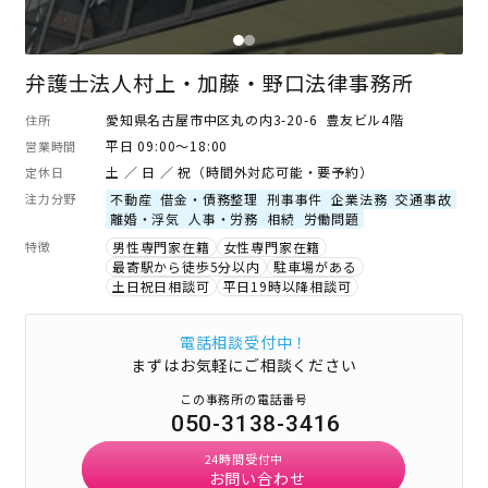
弁護士法人村上・加藤・野口法律事務所
愛知県名古屋市中区丸の内3-20-6 豊友ビル4階
住所
平日 09:00～18:00
営業時間
土 ／ 日 ／ 祝（時間外対応可能・要予約）
定休日
注力分野
不動産
借金・債務整理
刑事事件
企業法務
交通事故
離婚・浮気
人事・労務
相続
労働問題
特徴
男性専門家在籍
女性専門家在籍
最寄駅から徒歩5分以内
駐車場がある
土日祝日相談可
平日19時以降相談可
電話相談受付中！
まずはお気軽にご相談ください
この事務所の電話番号
050-3138-3416
24時間受付中
お問い合わせ