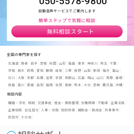
050-5578-9800
自動音声サービスでご案内します
簡単ステップで気軽に相談
無料相談スタート
全国の専門家を探す
北海道
青森
岩手
宮城
秋田
山形
福島
東京
神奈川
埼玉
千葉
茨城
栃木
群馬
愛知
静岡
岐阜
三重
長野
山梨
新潟
福井
富山
石川
大阪
京都
兵庫
滋賀
奈良
和歌山
広島
岡山
山口
鳥取
島根
徳島
香川
愛媛
高知
福岡
佐賀
長崎
熊本
大分
宮崎
鹿児島
沖縄
相談内容
離婚・浮気
相続
交通事故
借金・債務整理
労働問題
不動産
企業法務
企業税務
会社設立
人事・労務
知的財産
補助金・助成金
刑事事件
許認可
その他