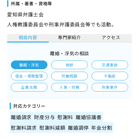
所属・著書・資格等
愛知県弁護士会
人権教護委員会や刑事弁護委員会等でも活動。
相談内容
専門家紹介
アクセス
離婚・浮気の相談
離婚・浮気
相続
交通事故
借金・債務整理
労働問題
不動産
企業法務
人事・労務
刑事事件
対応カテゴリー
離婚請求
財産分与
慰謝料
離婚協議書
慰謝料請求
慰謝料減額
離婚調停
年金分割