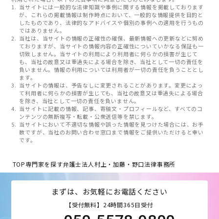
当サイトには一般的な法律知識や事例に関する情報を掲載しております
が、これらの掲載情報は制作時点において、一般的な情報提供を目的と
したものであり、法律的なアドバイスや個別の事例への適用を行うもの
ではありません。
当社は、当サイトの情報の正確性の確保、最新情報への更新などに努め
ておりますが、当サイトの情報内容の正確性についていかなる保証も一
切致しません。当サイトの利用により利用者に何らかの損害が生じて
も、当社の故意又は重過失による場合を除き、当社として一切の責任を
負いません。情報の利用については利用者が一切の責任を負うこととし
ます。
当サイトの情報は、予告なしに変更されることがあります。変更によっ
て利用者に何らかの損害が生じても、当社の故意又は重過失による場合
を除き、当社として一切の責任を負いません。
当サイトに記載の情報、記事、寄稿文・プロフィールなど、すべてのコ
ンテンツの無断複写・転載・公衆送信等を禁じます。
当サイトにおいて不適切な情報や誤った情報を見つけた場合には、お手
数ですが、当社のお問い合わせ窓口まで情報をご提供いただけると幸い
です。
TOP
専門家を探す
弁護士法人村上・加藤・野口法律事務所
まずは、お気軽にお電話ください
【受付無料】24時間365日受付