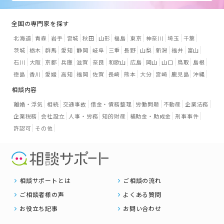
全国の専門家を探す
北海道
青森
岩手
宮城
秋田
山形
福島
東京
神奈川
埼玉
千葉
茨城
栃木
群馬
愛知
静岡
岐阜
三重
長野
山梨
新潟
福井
富山
石川
大阪
京都
兵庫
滋賀
奈良
和歌山
広島
岡山
山口
鳥取
島根
徳島
香川
愛媛
高知
福岡
佐賀
長崎
熊本
大分
宮崎
鹿児島
沖縄
相談内容
離婚・浮気
相続
交通事故
借金・債務整理
労働問題
不動産
企業法務
企業税務
会社設立
人事・労務
知的財産
補助金・助成金
刑事事件
許認可
その他
相談サポートとは
ご相談の流れ
ご相談者様の声
よくある質問
お役立ち記事
お問い合わせ