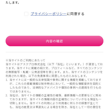
たします。
プライバシーポリシー
に同意する
内容の確認
※当サイトのご利用にあたって
当サイトはアスクプロ株式会社（以下「当社」といいます。）が運営してお
ります。当サイトに掲載の紹介文、プロフィールなど、すべてのコンテンツ
の無断複写・転載・公衆送信等を禁じます。また、当サイトのコンテンツを
利用された場合、以下の免責事項に同意したものとみなします。
当サイトには一般的な法律知識や事例に関する情報を掲載しております
が、これらの掲載情報は制作時点において、一般的な情報提供を目的と
したものであり、法律的なアドバイスや個別の事例への適用を行うもの
ではありません。
当社は、当サイトの情報の正確性の確保、最新情報への更新などに努め
ておりますが、当サイトの情報内容の正確性についていかなる保証も一
切致しません。当サイトの利用により利用者に何らかの損害が生じて
も、当社の故意又は重過失による場合を除き、当社として一切の責任を