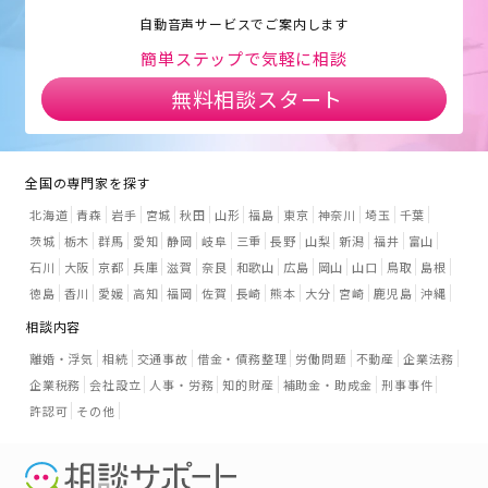
自動音声サービスでご案内します
簡単ステップで気軽に相談
無料相談スタート
全国の専門家を探す
北海道
青森
岩手
宮城
秋田
山形
福島
東京
神奈川
埼玉
千葉
茨城
栃木
群馬
愛知
静岡
岐阜
三重
長野
山梨
新潟
福井
富山
石川
大阪
京都
兵庫
滋賀
奈良
和歌山
広島
岡山
山口
鳥取
島根
徳島
香川
愛媛
高知
福岡
佐賀
長崎
熊本
大分
宮崎
鹿児島
沖縄
相談内容
離婚・浮気
相続
交通事故
借金・債務整理
労働問題
不動産
企業法務
企業税務
会社設立
人事・労務
知的財産
補助金・助成金
刑事事件
許認可
その他