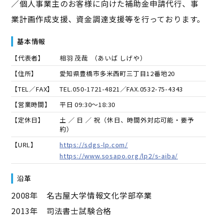
／個人事業主のお客様に向けた補助金申請代行、事
業計画作成支援、資金調達支援等を行っております。
基本情報
【代表者】
相羽 茂哉
（
あいば しげや
）
【住所】
愛知県豊橋市多米西町三丁目12番地20
【TEL／FAX】
TEL.
050-1721-4821
／FAX.
0532-75-4343
【営業時間】
平日 09:30～18:30
【定休日】
土 ／ 日 ／ 祝（休日、時間外対応可能・要予
約）
【URL】
https://sdgs-lp.com/
https://www.sosapo.org/lp2/s-aiba/
沿革
2008年 名古屋大学情報文化学部卒業
2013年 司法書士試験合格