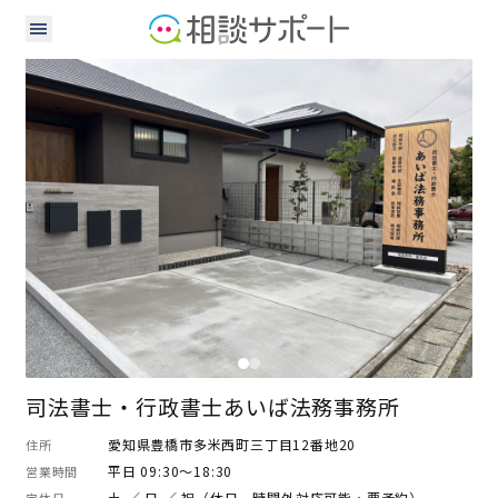
司法書士
行政書士
司法書士・行政書士あいば法務事務所
愛知県豊橋市多米西町三丁目12番地20
住所
平日 09:30～18:30
営業時間
土 ／ 日 ／ 祝（休日、時間外対応可能・要予約）
定休日