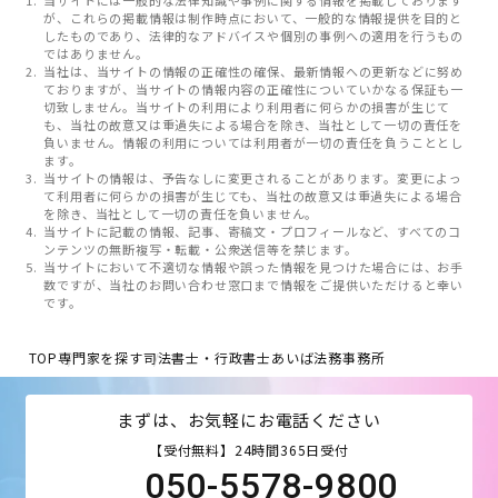
が、これらの掲載情報は制作時点において、一般的な情報提供を目的と
したものであり、法律的なアドバイスや個別の事例への適用を行うもの
ではありません。
当社は、当サイトの情報の正確性の確保、最新情報への更新などに努め
ておりますが、当サイトの情報内容の正確性についていかなる保証も一
切致しません。当サイトの利用により利用者に何らかの損害が生じて
も、当社の故意又は重過失による場合を除き、当社として一切の責任を
負いません。情報の利用については利用者が一切の責任を負うこととし
ます。
当サイトの情報は、予告なしに変更されることがあります。変更によっ
て利用者に何らかの損害が生じても、当社の故意又は重過失による場合
を除き、当社として一切の責任を負いません。
当サイトに記載の情報、記事、寄稿文・プロフィールなど、すべてのコ
ンテンツの無断複写・転載・公衆送信等を禁じます。
当サイトにおいて不適切な情報や誤った情報を見つけた場合には、お手
数ですが、当社のお問い合わせ窓口まで情報をご提供いただけると幸い
です。
TOP
専門家を探す
司法書士・行政書士あいば法務事務所
まずは、お気軽にお電話ください
【受付無料】24時間365日受付
050-5578-9800