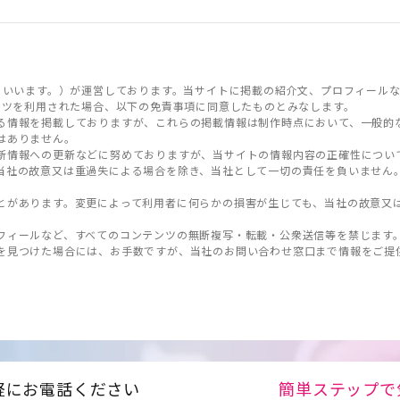
といいます。）が運営しております。当サイトに掲載の紹介文、プロフィールな
ンツを利用された場合、以下の免責事項に同意したものとみなします。
る情報を掲載しておりますが、これらの掲載情報は制作時点において、一般的
はありません。
新情報への更新などに努めておりますが、当サイトの情報内容の正確性につい
当社の故意又は重過失による場合を除き、当社として一切の責任を負いません
とがあります。変更によって利用者に何らかの損害が生じても、当社の故意又
フィールなど、すべてのコンテンツの無断複写・転載・公衆送信等を禁じます
を見つけた場合には、お手数ですが、当社のお問い合わせ窓口まで情報をご提
軽にお電話ください
簡単ステップで