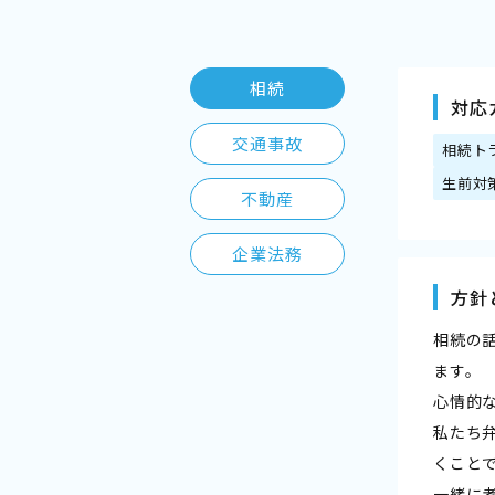
相続
対応
交通事故
相続ト
生前対
不動産
企業法務
方針
相続の
ます。
心情的
私たち
くこと
一緒に