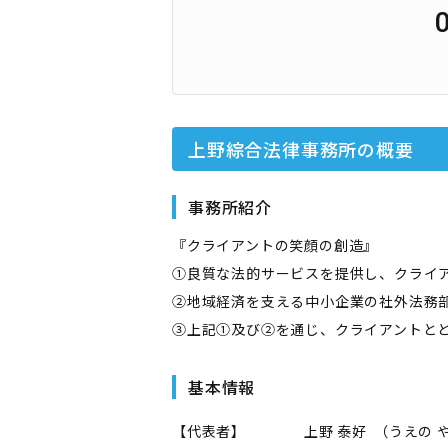
上野綜合法律事務所
の概要
事務所紹介
『クライアントの笑顔の創造』
①良質な法的サービスを提供し、クライ
②地域経済を支える中小企業の社外法務
③上記①及び②を通じ、クライアントと
基本情報
【代表者】
上野 泰好
（
うえの 