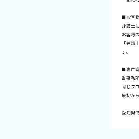
■お客
弁護士
お客様
「弁護
す。
■専門
当事務
同じフ
最初か
愛知県