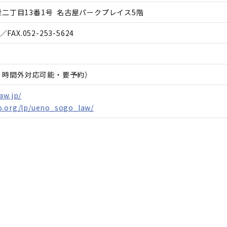
二丁目13番1号 名古屋パークプレイス5階
／FAX.
052-253-5624
日、時間外対応可能・要予約）
aw.jp/
o.org/lp/ueno_sogo_law/
）