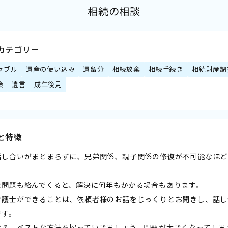
相続の相談
カテゴリー
ラブル
遺産の使い込み
遺留分
相続放棄
相続手続き
相続財産調
策
遺言
成年後見
と特徴
話し合いがまとまらずに、兄弟関係、親子関係の修復が不可能なほど
な問題も絡んでくると、解決に何年もかかる場合もあります。
弁護士ができることは、依頼者様のお話をじっくりとお聞きし、話し
です。
考え、ベストな方法を探っていきましょう。問題が大きくなってしま