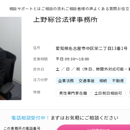
相談サポートとは
ご相談の流れ
ご相談者様の声
よくある質問
お役立
上野綜合法律事務所
住所
愛知県名古屋市中区栄二丁目13番1号
平日 09:30～18:00
営業時間
土 ／ 日 ／ 祝（休日、時間外対応可能
定休日
注力分野
企業法務
交通事故
相続
不動産
特徴
男性専門家在籍
土日祝日相談可
電話相談受付中！
まずはお気軽にご相談ください
この事務所の電話番号