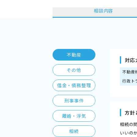
相談内容
不動産
対応
その他
不動産
行政ト
借金・債務整理
刑事事件
方針
離婚・浮気
相続の
相続
いいの