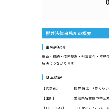
櫻井法律事務所
の概要
事務所紹介
離婚・相続・債務整理・刑事事件・不動
解決につながります。
基本情報
【代表者】
櫻井 博太
（
さくらい
【住所】
愛知県名古屋市中区丸の
【TEL／FAX】
TEL.
050-1725-2654