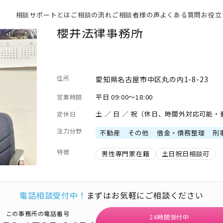
相談サポートとは
ご相談の流れ
ご相談者様の声
よくある質問
お役立
櫻井法律事務所
住所
愛知県名古屋市中区丸の内1-8-23
平日 09:00～18:00
営業時間
土 ／ 日 ／ 祝（休日、時間外対応可能
定休日
注力分野
不動産
その他
借金・債務整理
刑
特徴
男性専門家在籍
土日祝日相談可
電話相談受付中！
まずはお気軽にご相談ください
この事務所の電話番号
24時間受付中