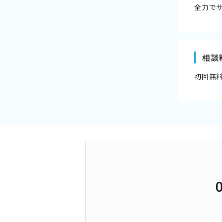
全力で
相談
初回無