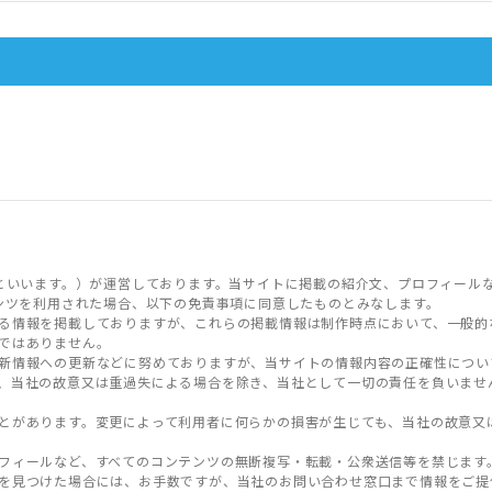
といいます。）が運営しております。当サイトに掲載の紹介文、プロフィール
ンツを利用された場合、以下の免責事項に同意したものとみなします。
る情報を掲載しておりますが、これらの掲載情報は制作時点において、一般的
ではありません。
新情報への更新などに努めておりますが、当サイトの情報内容の正確性につい
、当社の故意又は重過失による場合を除き、当社として一切の責任を負いませ
とがあります。変更によって利用者に何らかの損害が生じても、当社の故意又
フィールなど、すべてのコンテンツの無断複写・転載・公衆送信等を禁じます
を見つけた場合には、お手数ですが、当社のお問い合わせ窓口まで情報をご提