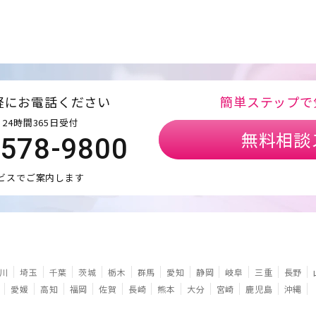
軽にお電話ください
簡単ステップで
24時間365日受付
無料相談
5578-9800
ビスでご案内します
川
埼玉
千葉
茨城
栃木
群馬
愛知
静岡
岐阜
三重
長野
愛媛
高知
福岡
佐賀
長崎
熊本
大分
宮崎
鹿児島
沖縄