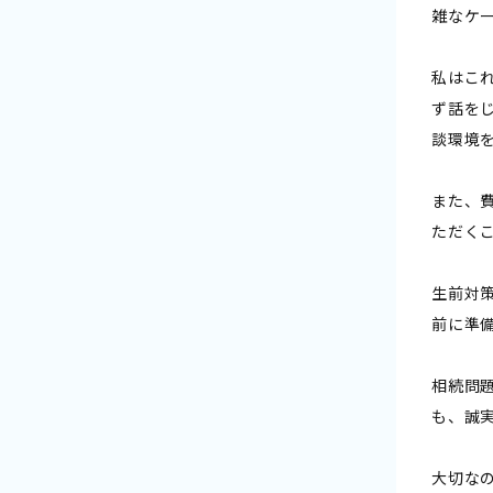
雑なケ
私はこ
ず話を
談環境
また、
ただく
生前対
前に準
相続問
も、誠
大切な