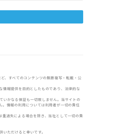
など、すべてのコンテンツの無断複写・転載・公
な情報提供を目的としたものであり、法律的な
ていかなる保証も一切致しません。当サイトの
ん。情報の利用については利用者が一切の責任
は重過失による場合を除き、当社として一切の責
。
供いただけると幸いです。