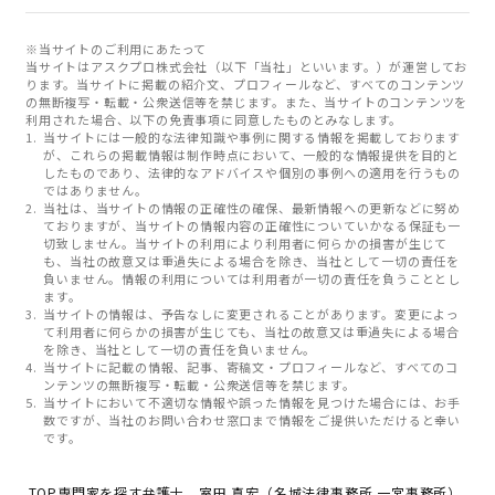
※当サイトのご利用にあたって
当サイトはアスクプロ株式会社（以下「当社」といいます。）が運営してお
ります。当サイトに掲載の紹介文、プロフィールなど、すべてのコンテンツ
の無断複写・転載・公衆送信等を禁じます。また、当サイトのコンテンツを
利用された場合、以下の免責事項に同意したものとみなします。
当サイトには一般的な法律知識や事例に関する情報を掲載しております
が、これらの掲載情報は制作時点において、一般的な情報提供を目的と
したものであり、法律的なアドバイスや個別の事例への適用を行うもの
ではありません。
当社は、当サイトの情報の正確性の確保、最新情報への更新などに努め
ておりますが、当サイトの情報内容の正確性についていかなる保証も一
切致しません。当サイトの利用により利用者に何らかの損害が生じて
も、当社の故意又は重過失による場合を除き、当社として一切の責任を
負いません。情報の利用については利用者が一切の責任を負うこととし
ます。
当サイトの情報は、予告なしに変更されることがあります。変更によっ
て利用者に何らかの損害が生じても、当社の故意又は重過失による場合
を除き、当社として一切の責任を負いません。
当サイトに記載の情報、記事、寄稿文・プロフィールなど、すべてのコ
ンテンツの無断複写・転載・公衆送信等を禁じます。
当サイトにおいて不適切な情報や誤った情報を見つけた場合には、お手
数ですが、当社のお問い合わせ窓口まで情報をご提供いただけると幸い
です。
TOP
専門家を探す
弁護士 室田 真宏（名城法律事務所 一宮事務所）