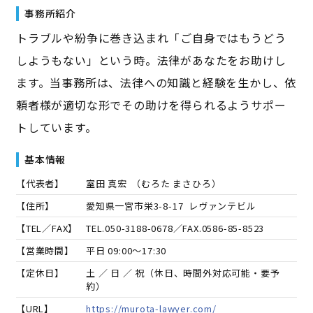
事務所紹介
トラブルや紛争に巻き込まれ「ご自身ではもうどう
しようもない」という時。法律があなたをお助けし
ます。当事務所は、法律への知識と経験を生かし、依
頼者様が適切な形でその助けを得られるようサポー
トしています。
基本情報
【代表者】
室田 真宏
（
むろた まさひろ
）
【住所】
愛知県一宮市栄3-8-17 レヴァンテビル
【TEL／FAX】
TEL.
050-3188-0678
／FAX.
0586-85-8523
【営業時間】
平日 09:00～17:30
【定休日】
土 ／ 日 ／ 祝（休日、時間外対応可能・要予
約）
【URL】
https://murota-lawyer.com/