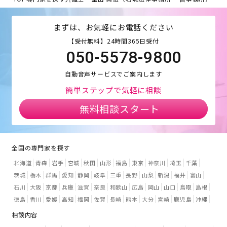
まずは、お気軽にお電話ください
【受付無料】24時間365日受付
050-5578-9800
自動音声サービスでご案内します
簡単ステップで気軽に相談
無料相談スタート
全国の専門家を探す
北海道
青森
岩手
宮城
秋田
山形
福島
東京
神奈川
埼玉
千葉
茨城
栃木
群馬
愛知
静岡
岐阜
三重
長野
山梨
新潟
福井
富山
石川
大阪
京都
兵庫
滋賀
奈良
和歌山
広島
岡山
山口
鳥取
島根
徳島
香川
愛媛
高知
福岡
佐賀
長崎
熊本
大分
宮崎
鹿児島
沖縄
相談内容