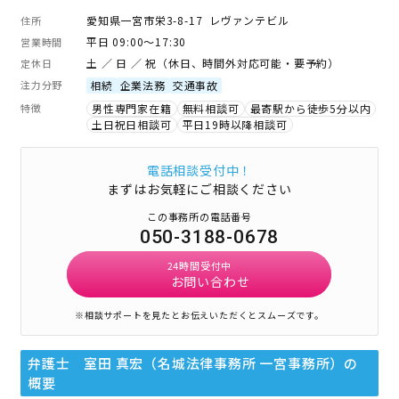
愛知県一宮市栄3-8-17 レヴァンテビル
住所
平日 09:00～17:30
営業時間
土 ／ 日 ／ 祝（休日、時間外対応可能・要予約）
定休日
注力分野
相続
企業法務
交通事故
特徴
男性専門家在籍
無料相談可
最寄駅から徒歩5分以内
土日祝日相談可
平日19時以降相談可
電話相談受付中！
まずはお気軽にご相談ください
この事務所の電話番号
050-3188-0678
24時間受付中
お問い合わせ
※相談サポートを見たとお伝えいただくとスムーズです。
弁護士 室田 真宏（名城法律事務所 一宮事務所）
の
概要