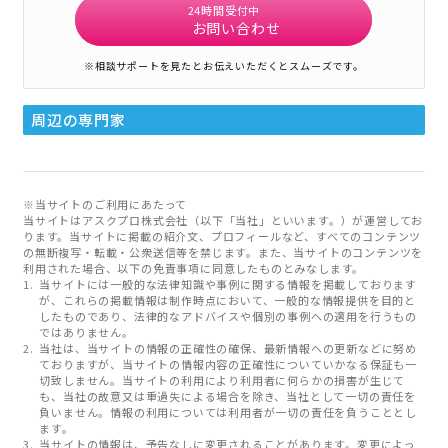
24時間受付中
お問い合わせ
※相談サポートを見たとお伝えいただくとスムーズです。
周辺の専門家
※当サイトのご利用にあたって
当サイトはアスクプロ株式会社（以下「当社」といいます。）が運営してお
ります。当サイトに掲載の紹介文、プロフィールなど、すべてのコンテンツ
の無断複写・転載・公衆送信等を禁じます。また、当サイトのコンテンツを
利用された場合、以下の免責事項に同意したものとみなします。
当サイトには一般的な法律知識や事例に関する情報を掲載しております
が、これらの掲載情報は制作時点において、一般的な情報提供を目的と
したものであり、法律的なアドバイスや個別の事例への適用を行うもの
ではありません。
当社は、当サイトの情報の正確性の確保、最新情報への更新などに努め
ておりますが、当サイトの情報内容の正確性についていかなる保証も一
切致しません。当サイトの利用により利用者に何らかの損害が生じて
も、当社の故意又は重過失による場合を除き、当社として一切の責任を
負いません。情報の利用については利用者が一切の責任を負うこととし
ます。
当サイトの情報は、予告なしに変更されることがあります。変更によっ