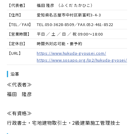
【代表者】
福田 隆彦
（
ふくだ たかひこ
）
【住所】
愛知県名古屋市中村区新富町3-4-3
【TEL／FAX】
TEL.
050-3628-8509
／FAX.
052-461-8522
【営業時間】
平日 ／ 土 ／ 日 ／ 祝 09:00～18:00
【定休日】
時間外対応可能・要予約
【URL】
https://www.hukuda-gyousei.com/
https://www.sosapo.org/lp2/hukuda-gyosei/
沿革
≪代表者≫
福田 隆彦
≪有資格≫
行政書士・宅地建物取引士・2級建築施工管理技士