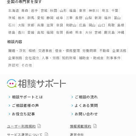
全国の専門家を探す
北海道
青森
岩手
宮城
秋田
山形
福島
東京
神奈川
埼玉
千葉
茨城
栃木
群馬
愛知
静岡
岐阜
三重
長野
山梨
新潟
福井
富山
石川
大阪
京都
兵庫
滋賀
奈良
和歌山
広島
岡山
山口
鳥取
島根
徳島
香川
愛媛
高知
福岡
佐賀
長崎
熊本
大分
宮崎
鹿児島
沖縄
相談内容
離婚・浮気
相続
交通事故
借金・債務整理
労働問題
不動産
企業法務
企業税務
会社設立
人事・労務
知的財産
補助金・助成金
刑事事件
許認可
その他
相談サポートとは
ご相談の流れ
ご相談者様の声
よくある質問
お役立ち記事
お問い合わせ
ユーザー利用規約
情報掲載規約
サービス運営について
運営会社