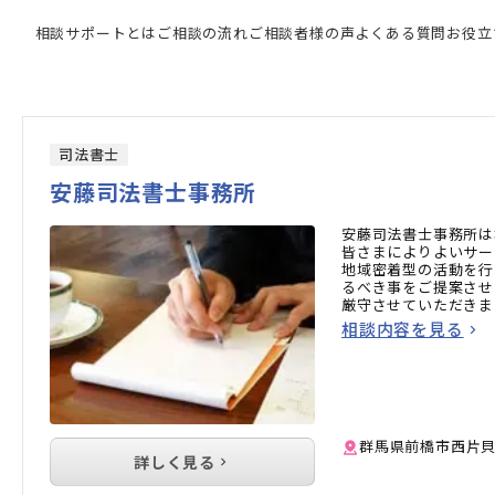
門家の検索結果
相談サポートとは
ご相談の流れ
ご相談者様の声
よくある質問
お役立
司法書士
安藤司法書士事務所
安藤司法書士事務所は
皆さまによりよいサー
地域密着型の活動を行
るべき事をご提案させ
厳守させていただきま
相談内容を見る
群馬県前橋市西片
詳しく見る